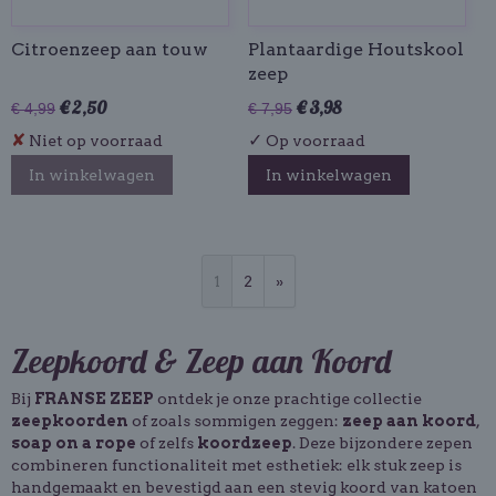
Citroenzeep aan touw
Plantaardige Houtskool
zeep
€ 2,50
€ 3,98
€ 4,99
€ 7,95
✘
✓
Niet op voorraad
Op voorraad
In winkelwagen
In winkelwagen
1
2
»
Zeepkoord & Zeep aan Koord
Bij
FRANSE ZEEP
ontdek je onze prachtige collectie
zeepkoorden
of zoals sommigen zeggen:
zeep aan koord
,
soap on a rope
of zelfs
koordzeep
. Deze bijzondere zepen
combineren functionaliteit met esthetiek: elk stuk zeep is
handgemaakt en bevestigd aan een stevig koord van katoen