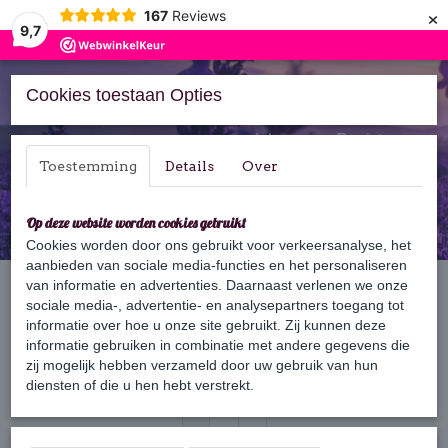
×
167
Reviews
9,7
Cookies toestaan Opties
Inloggen
Registreren
Toestemming
Details
Over
Op deze website worden cookies gebruikt
Cookies worden door ons gebruikt voor verkeersanalyse, het
aanbieden van sociale media-functies en het personaliseren
Home
van informatie en advertenties. Daarnaast verlenen we onze
›
Zeep
›
Zeepkoord
sociale media-, advertentie- en analysepartners toegang tot
informatie over hoe u onze site gebruikt. Zij kunnen deze
informatie gebruiken in combinatie met andere gegevens die
Sorteer op:
zij mogelijk hebben verzameld door uw gebruik van hun
diensten of die u hen hebt verstrekt.
1
2
»