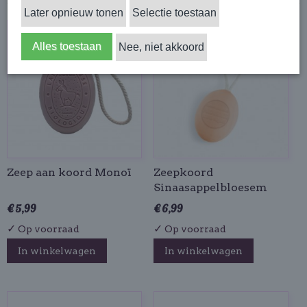
Later opnieuw tonen
Selectie toestaan
Alles toestaan
Nee, niet akkoord
Zeep aan koord Monoï
Zeepkoord
Sinaasappelbloesem
€ 5,99
€ 6,99
✓
✓
Op voorraad
Op voorraad
In winkelwagen
In winkelwagen