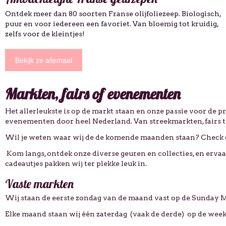
0 soorten Franse olijfoliezeep. Biologisch,
Traditionele zeep
een een favoriet. Van bloemig tot kruidig,
volgens de ambach
tjes!
Bekijk het aanbo
l
Markten, fairs of evenementen
Het allerleukste is op de markt staan en onze passie voor de 
evenementen door heel Nederland. Van streekmarkten, fairs t
Wil je weten waar wij de de komende maanden staan? Check o
Kom langs, ontdek onze diverse geuren en collecties, en ervaar
cadeautjes pakken wij ter plekke leuk in.
Vaste markten
Wij staan de eerste zondag van de maand vast op de Sunday
Elke maand staan wij één zaterdag (vaak de derde) op de we