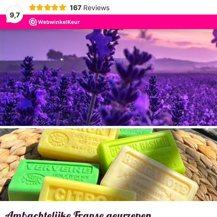
167
Reviews
9,7
e Franse geurzepen
Marseille zee