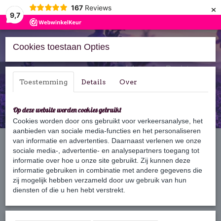
×
167
Reviews
9,7
Cookies toestaan Opties
Inloggen
Registreren
Toestemming
Details
Over
Op deze website worden cookies gebruikt
Cookies worden door ons gebruikt voor verkeersanalyse, het
aanbieden van sociale media-functies en het personaliseren
Home
van informatie en advertenties. Daarnaast verlenen we onze
›
Verzorging
›
Bodylotion
sociale media-, advertentie- en analysepartners toegang tot
informatie over hoe u onze site gebruikt. Zij kunnen deze
informatie gebruiken in combinatie met andere gegevens die
Sorteer op:
zij mogelijk hebben verzameld door uw gebruik van hun
diensten of die u hen hebt verstrekt.