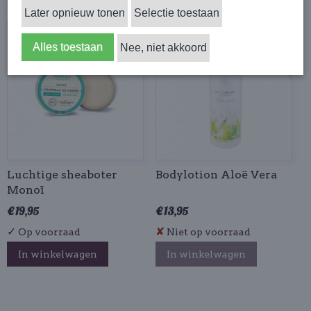
Later opnieuw tonen
Selectie toestaan
Uitverkocht
Alles toestaan
Nee, niet akkoord
Luchtige sheaboter
Bodylotion Aloë Vera
Monoï
€ 19,95
€ 13,95
✓
✘
Op voorraad
Niet op voorraad
In winkelwagen
In winkelwagen