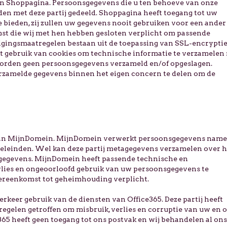
n Shoppagina. Persoonsgegevens die u ten behoeve van onze
den met deze partij gedeeld. Shoppagina heeft toegang tot uw
 bieden, zij zullen uw gegevens nooit gebruiken voor een ander
mst die wij met hen hebben gesloten verplicht om passende
igingsmaatregelen bestaan uit de toepassing van SSL-encryptie
 gebruik van cookies om technische informatie te verzamelen
 worden geen persoonsgegevens verzameld en/of opgeslagen.
rzamelde gegevens binnen het eigen concern te delen om de
van MijnDomein. MijnDomein verwerkt persoonsgegevens nam
oeleinden. Wel kan deze partij metagegevens verzamelen over h
nsgegevens. MijnDomein heeft passende technische en
ies en ongeoorloofd gebruik van uw persoonsgegevens te
ereenkomst tot geheimhouding verplicht.
rkeer gebruik van de diensten van Office365. Deze partij heeft
egelen getroffen om misbruik, verlies en corruptie van uw en 
65 heeft geen toegang tot ons postvak en wij behandelen al ons