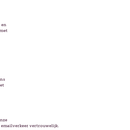
 en
 met
ens
et
onze
 emailverkeer vertrouwelijk.