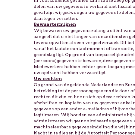
In voorkomende gevallen kan Franse Zeep op g
delen van uw gegevens in verband met fiscaal o
geval zijn wij gedwongen uw gegevens te delen,
daartegen verzetten.
Bewaartermijnen
Wij bewaren uw gegevens zolang u cliënt van on
aangeeft dat u niet langer van onze diensten geb
tevens opvatten als een vergeetverzoek. Dit be
vanaf het laatste contactmoment of transactie,
grondslag ligt. Op grond van toepasselijke adm
(persoons)gegevens te bewaren, deze gegevens z
Medewerkers hebben echter geen toegang meer 
uw opdracht hebben vervaardigd.
Uw rechten
Op grond van de geldende Nederlandse en Euro
betrekking tot de persoonsgegevens die door o
rechten dit zijn en hoe u zich op deze rechten
afschriften en kopieën van uw gegevens enkel na
gegevens op een ander e-mailadres of bijvoorbee
legitimeren. Wij houden een administratie bij 
administreren wij geanonimiseerde gegevens. A
machineleesbare gegevensindeling die wij binne
klacht in te dienen bij de Autoriteit Persoons