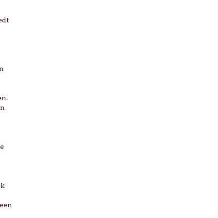
edt
en
en.
an
ke
ek
 een