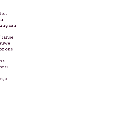
(het
an
king aan
 Franse
ieuwe
oor ons
ens
or u
n, u