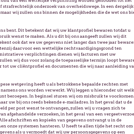
rond van een wettelijke verplichting worden gehouden tot het
f strafrechtelijk onderzoek van overheidswege. In een dergelijk
 maar wij zullen ons binnen de mogelijkheden die de wet ons bi
s bent. Dit betekent dat wij uw klantprofiel bewaren totdat u
ruik wenst te maken. Als u dit bij ons aangeeft zullen wij dit
tekent ook dat we uw gegevens niet langer dan twee jaar bewar
 tenzij daarvoor een wettelijke rechtvaardigingsgrond ten
inistratieve verplichtingen dienen wij facturen met uw
ullen wij dus voor zolang de toepasselijke termijn loopt bewar
tot uw cliëntprofiel en documenten die wij naar aanleiding v
pese wetgeving heeft u als betrokkene bepaalde rechten met
f namens ons worden verwerkt. Wij leggen u hieronder uit wel
 kunt beroepen. In beginsel sturen wij om misbruik te voorkomen
ar uw bij ons reeds bekende e-mailadres. In het geval dat u de
ld per post wenst te ontvangen, zullen wij u vragen zich te
van afgehandelde verzoeken, in het geval van een vergeetverzo
lle afschriften en kopieën van gegevens ontvangt u in de
n onze systemen hanteren. U heeft te allen tijde het recht om
gegevens als u vermoedt dat wij uw persoonsgegevens op een