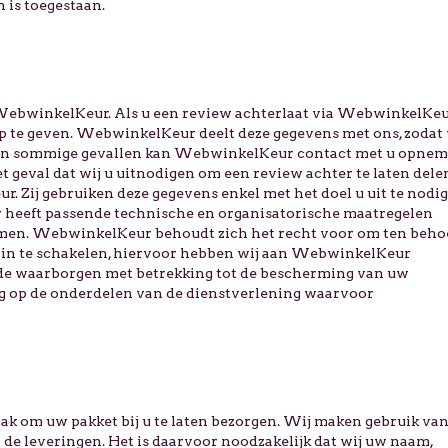
 is toegestaan.
WebwinkelKeur. Als u een review achterlaat via WebwinkelKe
p te geven. WebwinkelKeur deelt deze gegevens met ons, zodat 
. In sommige gevallen kan WebwinkelKeur contact met u opne
t geval dat wij u uitnodigen om een review achter te laten dele
 Zij gebruiken deze gegevens enkel met het doel u uit te nodi
 heeft passende technische en organisatorische maatregelen
en. WebwinkelKeur behoudt zich het recht voor om ten beho
n in te schakelen, hiervoor hebben wij aan WebwinkelKeur
e waarborgen met betrekking tot de bescherming van uw
g op de onderdelen van de dienstverlening waarvoor
 taak om uw pakket bij u te laten bezorgen. Wij maken gebruik va
de leveringen. Het is daarvoor noodzakelijk dat wij uw naam,