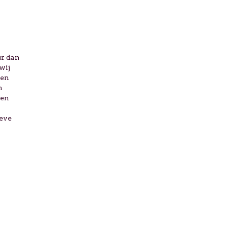
ur dan
wij
men
n
gen
eve
n