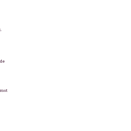
.
 de
omst