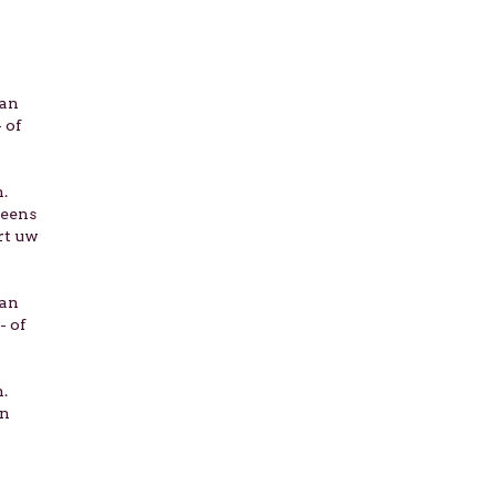
van
 of
.
neens
rt uw
van
- of
.
en