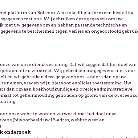
het platform van Bol.com. Als u via dit platform een bestelling
onsgegevens met ons. Wij gebruiken deze gegevens om uw
lijk met uw gegevens om en hebben passende technische en
gegevens te beschermen tegen verlies en ongeoorloofd gebruik
eve van onze dienstverlening. Dat wil zeggen dat het doel van
opdracht die u verstrekt. Wij gebruiken uw gegevens niet voor
eelt en wij gebruiken deze gegevens om - anders dan op uw
p te nemen, vragen wij u hiervoor expliciet toestemming. Uw
ers dan om aan boekhoudkundige en overige administratieve
allemaal tot geheimhouding gehouden op grond van de overeenk
ichting.
oor onze website worden verwerkt met het doel onze
gevens (bijvoorbeeld uw IP-adres, webbrowser en
s.
jk onderzoek