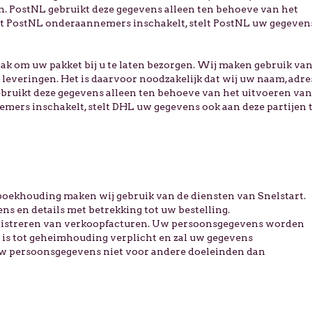
. PostNL gebruikt deze gegevens alleen ten behoeve van het
at PostNL onderaannemers inschakelt, stelt PostNL uw gegeven
 taak om uw pakket bij u te laten bezorgen. Wij maken gebruik va
leveringen. Het is daarvoor noodzakelijk dat wij uw naam, adre
ruikt deze gegevens alleen ten behoeve van het uitvoeren van
mers inschakelt, stelt DHL uw gegevens ook aan deze partijen 
boekhouding maken wij gebruik van de diensten van Snelstart.
s en details met betrekking tot uw bestelling.
nistreren van verkoopfacturen. Uw persoonsgegevens worden
is tot geheimhouding verplicht en zal uw gegevens
 uw persoonsgegevens niet voor andere doeleinden dan