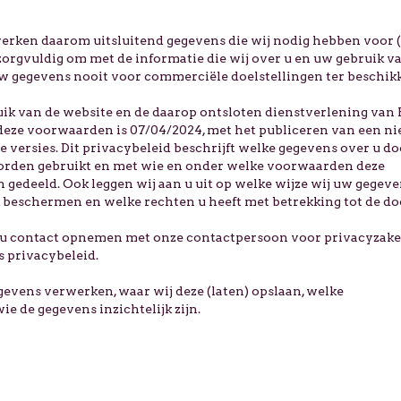
werken daarom uitsluitend gegevens die wij nodig hebben voor 
orgvuldig om met de informatie die wij over u en uw gebruik v
w gegevens nooit voor commerciële doelstellingen ter beschik
ruik van de website en de daarop ontsloten dienstverlening van
deze voorwaarden is 07/04/2024, met het publiceren van een n
e versies. Dit privacybeleid beschrijft welke gegevens over u d
orden gebruikt en met wie en onder welke voorwaarden deze
edeeld. Ook leggen wij aan u uit op welke wijze wij uw gegev
 beschermen en welke rechten u heeft met betrekking tot de do
t u contact opnemen met onze contactpersoon voor privacyzake
s privacybeleid.
gevens verwerken, waar wij deze (laten) opslaan, welke
e de gegevens inzichtelijk zijn.