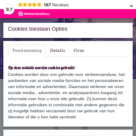
×
167
Reviews
9,7
Cookies toestaan Opties
Inloggen
Registreren
Toestemming
Details
Over
Op deze website worden cookies gebruikt
Cookies worden door ons gebruikt voor verkeersanalyse, het
aanbieden van sociale media-functies en het personaliseren
Home
van informatie en advertenties. Daarnaast verlenen we onze
›
Zeep
›
Zeepkoord
›
Zeepkoord Aloë Vera
sociale media-, advertentie- en analysepartners toegang tot
informatie over hoe u onze site gebruikt. Zij kunnen deze
informatie gebruiken in combinatie met andere gegevens die
zij mogelijk hebben verzameld door uw gebruik van hun
diensten of die u hen hebt verstrekt.