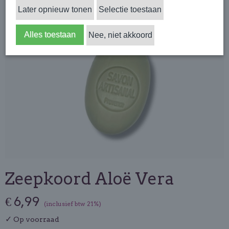
Later opnieuw tonen
Selectie toestaan
Alles toestaan
Nee, niet akkoord
Zeepkoord Aloë Vera
€ 6,99
(inclusief btw 21%)
✓
Op voorraad