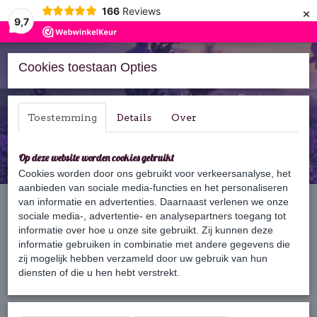
×
166
Reviews
9,7
Cookies toestaan Opties
Inloggen
Registreren
Toestemming
Details
Over
Op deze website worden cookies gebruikt
Cookies worden door ons gebruikt voor verkeersanalyse, het
aanbieden van sociale media-functies en het personaliseren
Home
van informatie en advertenties. Daarnaast verlenen we onze
›
Zeep
›
100 gram zeep
sociale media-, advertentie- en analysepartners toegang tot
informatie over hoe u onze site gebruikt. Zij kunnen deze
informatie gebruiken in combinatie met andere gegevens die
Sorteer op:
zij mogelijk hebben verzameld door uw gebruik van hun
diensten of die u hen hebt verstrekt.