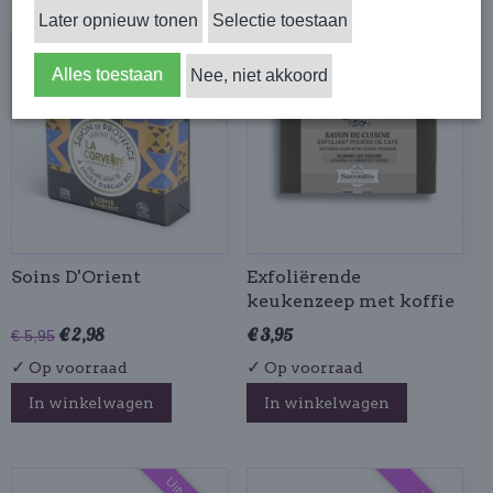
Later opnieuw tonen
Selectie toestaan
-50%
Alles toestaan
Nee, niet akkoord
Soins D'Orient
Exfoliërende
keukenzeep met koffie
€ 2,98
€ 3,95
€ 5,95
✓
✓
Op voorraad
Op voorraad
In winkelwagen
In winkelwagen