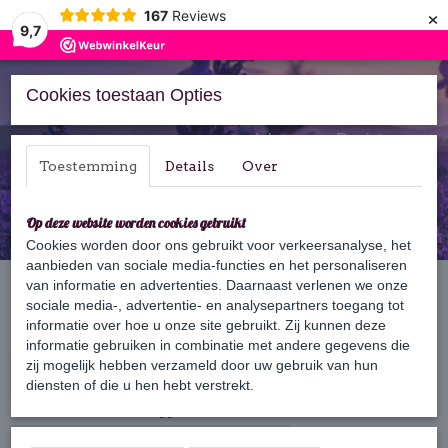
×
167
Reviews
9,7
Cookies toestaan Opties
Inloggen
Registreren
Toestemming
Details
Over
Op deze website worden cookies gebruikt
Cookies worden door ons gebruikt voor verkeersanalyse, het
aanbieden van sociale media-functies en het personaliseren
Home
van informatie en advertenties. Daarnaast verlenen we onze
›
Bars
›
3-in-1 Bar
sociale media-, advertentie- en analysepartners toegang tot
informatie over hoe u onze site gebruikt. Zij kunnen deze
Haartype
informatie gebruiken in combinatie met andere gegevens die
zij mogelijk hebben verzameld door uw gebruik van hun
Selecteer 1 of meerdere opties
diensten of die u hen hebt verstrekt.
Huidtype
Selecteer 1 of meerdere opties