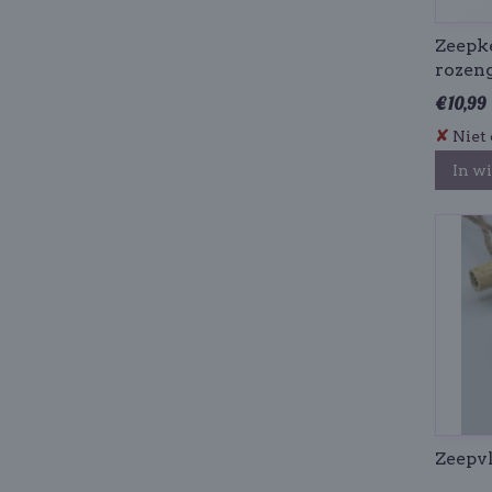
Zeepke
rozen
€ 10,99
✘
Niet 
In w
Zeepvl