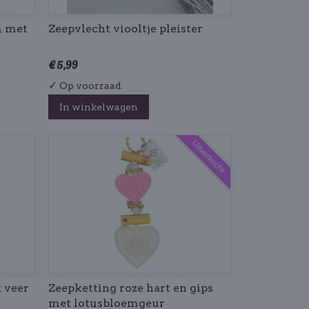
m met
Zeepvlecht viooltje pleister
€ 5,99
✓
Op voorraad
In winkelwagen
Uitverkocht
 veer
Zeepketting roze hart en gips
met lotusbloemgeur