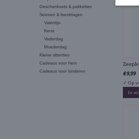
Geschenksets & pakketten
Seizoen & feestdagen
Valentijn
Kerst
Vaderdag
Moederdag
Kleine attenties
Cadeaus voor hem
Zeepke
Cadeaus voor kinderen
€ 9,99
✓
Op v
In w