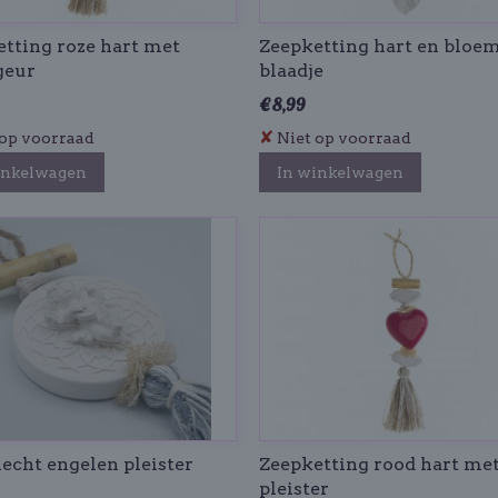
tting roze hart met
Zeepketting hart en bloe
geur
blaadje
€ 8,99
✘
op voorraad
Niet op voorraad
inkelwagen
In winkelwagen
echt engelen pleister
Zeepketting rood hart met
pleister