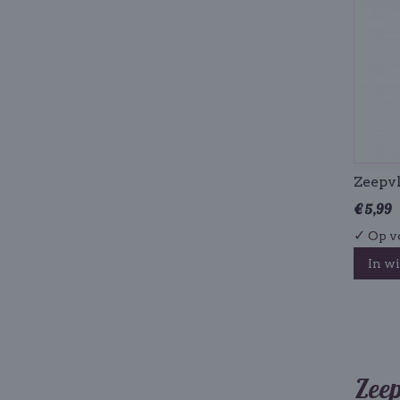
Zeepvl
€ 5,99
✓
Op v
In w
Zeep