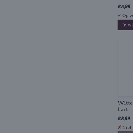
€ 5,99
✓
Op v
In w
Witte 
hart
€ 8,99
✘
Niet 