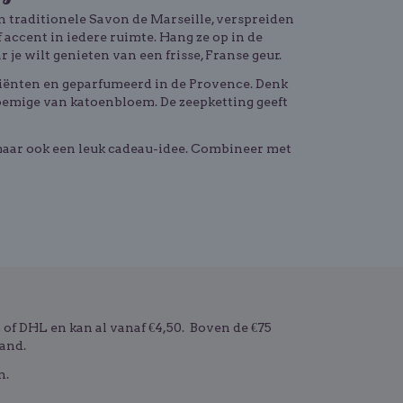
n traditionele Savon de Marseille, verspreiden
f accent in iedere ruimte. Hang ze op in de
r je wilt genieten van een frisse, Franse geur.
diënten en geparfumeerd in de Provence. Denk
loemige van katoenbloem. De zeepketting geeft
 maar ook een leuk cadeau-idee. Combineer met
f DHL en kan al vanaf €4,50. Boven de €75
and.
n.