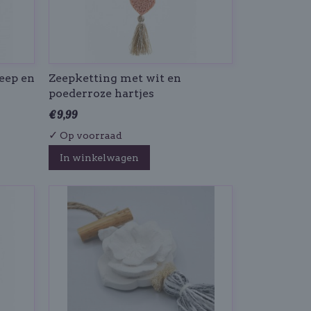
eep en
Zeepketting met wit en
poederroze hartjes
€ 9,99
✓
Op voorraad
In winkelwagen