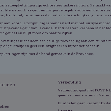
anse zeepkettingen zijn echte sfeermakers in huis. Gemaakt va
zachte, natuurlijke geur en zorgen ze tegelijk voor een decoratie
r, het toilet, de linnenkast of zelfs in de kledingkast, overal waa
eep aan koord is zorgvuldig samengesteld met natuurlijke ingre
rustgevende geur van lavendel, het frisse van verbena of het b
ig geur af en blijft mooi om naar te kijken.
pketting is niet alleen een geurige toevoeging aan een ruimte
p of geurzakje en geef een origineel en bijzonder cadeau!
epkettingen zijn met de hand gemaakt in de Provence.
Verzending
gorieën
Verzending gaat met POST NL o
geen verzendkosten in Nederl
Bij afhalen geen verzendkoste
oires