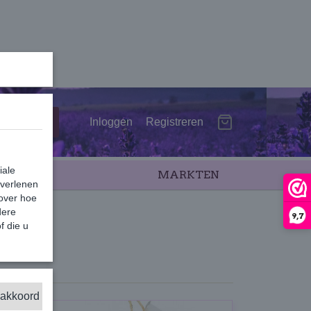
Inloggen
Registreren
iale
SALE
MARKTEN
 verlenen
 over hoe
dere
9,7
f die u
 akkoord