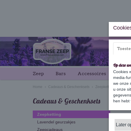
Cookies
Toest
Op deze we
Cookies w
Zeep
Bars
Accessoires
Cade
media-fun
we onze s
Home
›
Cadeaus & Geschenksets
›
Zeepketting
u onze si
gegevens 
Cadeaus & Geschenksets
hen hebt 
Sortee
Zeepketting
Lavendel geurzakjes
Later 
Zeepcadeaus