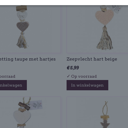
tting taupe met hartjes
Zeepvlecht hart beige
€ 5,99
✓
oorraad
Op voorraad
inkelwagen
In winkelwagen