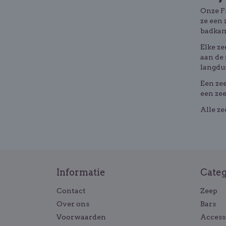
Onze Fr
ze een 
badkame
Elke z
aan de 
langdur
Een zee
een zee
Alle ze
Informatie
Cate
Contact
Zeep
Over ons
Bars
Voorwaarden
Access