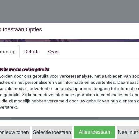
 toestaan Opties
emming
Details
Over
bsite worden cookies gebruikt
orden door ons gebruikt voor verkeersanalyse, het aanbieden van soc
aus & Geschenksets
Huishouden
Verzorging
cties en het personaliseren van informatie en advertenties. Daarnaast
ociale media-, advertentie- en analysepartners toegang tot informatie
te gebruikt. Zij kunnen deze informatie gebruiken in combinatie met an
die zij mogelijk hebben verzameld door uw gebruik van hun diensten o
verstrekt.
r op:
Alles toestaan
opnieuw tonen
Selectie toestaan
Nee, niet