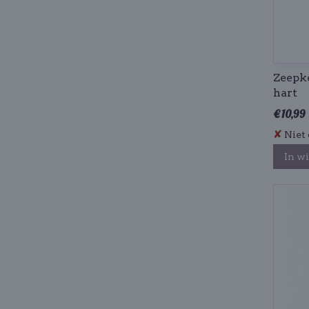
Zeepke
hart
€ 10,99
✘
Niet 
In w