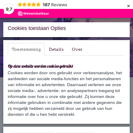
×
167
Reviews
9,7
Cookies toestaan Opties
Inloggen
Registreren
Toestemming
Details
Over
Op deze website worden cookies gebruikt
Cookies worden door ons gebruikt voor verkeersanalyse, het
aanbieden van sociale media-functies en het personaliseren
Home
van informatie en advertenties. Daarnaast verlenen we onze
›
Bars
›
Conditioner Bars
sociale media-, advertentie- en analysepartners toegang tot
informatie over hoe u onze site gebruikt. Zij kunnen deze
Haartype
informatie gebruiken in combinatie met andere gegevens die
zij mogelijk hebben verzameld door uw gebruik van hun
Selecteer 1 of meerdere opties
diensten of die u hen hebt verstrekt.