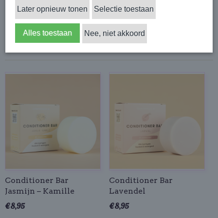
Sorteer op:
Later opnieuw tonen
Selectie toestaan
Alles toestaan
Nee, niet akkoord
Conditioner Bar
Conditioner Bar
Jasmijn – Kamille
Lavendel
€ 8,95
€ 8,95