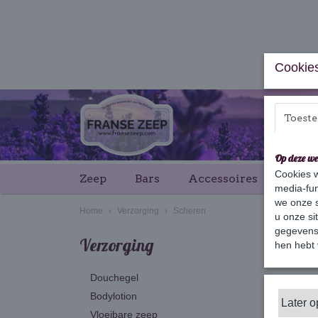
Cookies
Toest
Op deze we
Cookies w
Zeep
Bars
Accessoires
Cade
media-fun
we onze s
Home
›
Verzorging
›
Scheren
u onze si
gegevens 
Verzorging
hen hebt 
Sortee
Douchegel
Bodylotion
Later 
Vloeibare zeep