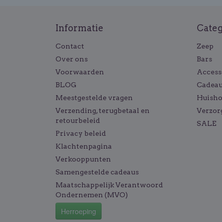
Informatie
Cate
Contact
Zeep
Over ons
Bars
Voorwaarden
Access
BLOG
Cadeau
Meestgestelde vragen
Huish
Verzending, terugbetaal en
Verzor
retourbeleid
SALE
Privacy beleid
Klachtenpagina
Verkooppunten
Samengestelde cadeaus
Maatschappelijk Verantwoord
Ondernemen (MVO)
Herroeping