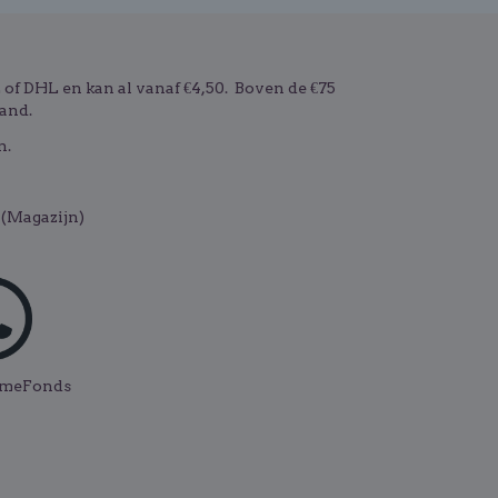
f DHL en kan al vanaf €4,50. Boven de €75
and.
n.
(Magazijn)
ismeFonds