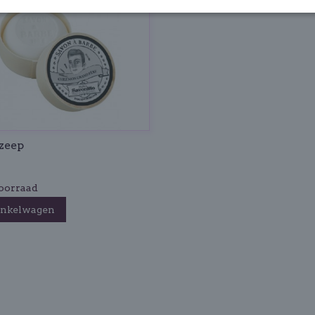
zeep
oorraad
inkelwagen