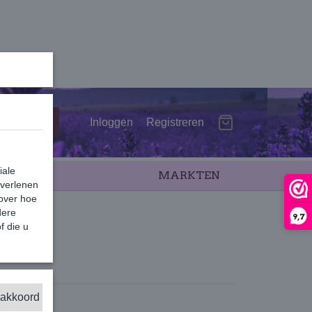
Inloggen
Registreren
iale
SALE
MARKTEN
 verlenen
 over hoe
dere
9,7
f die u
 akkoord