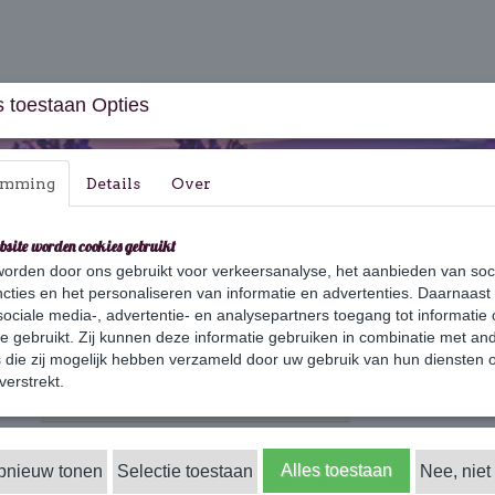
 toestaan Opties
emming
Details
Over
bsite worden cookies gebruikt
orden door ons gebruikt voor verkeersanalyse, het aanbieden van soc
aus & Geschenksets
Huishouden
Verzorging
cties en het personaliseren van informatie en advertenties. Daarnaast
ociale media-, advertentie- en analysepartners toegang tot informatie
te gebruikt. Zij kunnen deze informatie gebruiken in combinatie met an
die zij mogelijk hebben verzameld door uw gebruik van hun diensten o
verstrekt.
r op:
Alles toestaan
opnieuw tonen
Selectie toestaan
Nee, niet