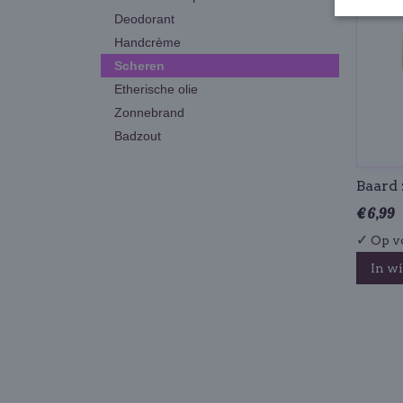
Deodorant
Handcrème
Scheren
Etherische olie
Zonnebrand
Badzout
Baard 
€ 6,99
✓
Op v
In w