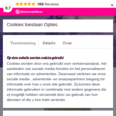
×
166
Reviews
9,7
Cookies toestaan Opties
Inloggen
Registreren
Toestemming
Details
Over
Op deze website worden cookies gebruikt
Cookies worden door ons gebruikt voor verkeersanalyse, het
aanbieden van sociale media-functies en het personaliseren
Home
van informatie en advertenties. Daarnaast verlenen we onze
›
Zeep
›
Marseille zeep
›
Marseille zeep aan touw
sociale media-, advertentie- en analysepartners toegang tot
informatie over hoe u onze site gebruikt. Zij kunnen deze
informatie gebruiken in combinatie met andere gegevens die
zij mogelijk hebben verzameld door uw gebruik van hun
diensten of die u hen hebt verstrekt.