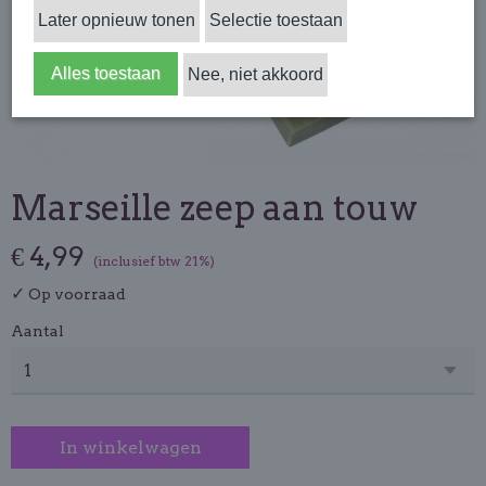
Later opnieuw tonen
Selectie toestaan
Alles toestaan
Nee, niet akkoord
Marseille zeep aan touw
€ 4,99
(inclusief btw 21%)
✓
Op voorraad
Aantal
In winkelwagen