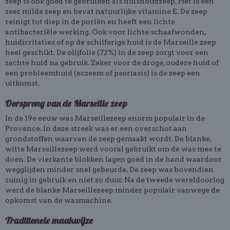
zeep is ook goed te gebruiken als huishoudzeep. Het is een
zeer milde zeep en bevat natuurlijke vitamine E. De zeep
reinigt tot diep in de poriën en heeft een lichte
antibacteriële werking. Ook voor lichte schaafwonden,
huidirritaties of op de schilferige huid is de Marseille zeep
heel geschikt. De olijfolie (72%) in de zeep zorgt voor een
zachte huid na gebruik. Zeker voor de droge, oudere huid of
een probleemhuid (eczeem of psoriasis) is de zeep een
uitkomst.
Oorsprong van de Marseille zeep
In de 19e eeuw was Marseillezeep enorm populair in de
Provence. In deze streek was er een overschot aan
grondstoffen waarvan de zeep gemaakt wordt. De blanke,
witte Marseillezeep werd vooral gebruikt om de was mee te
doen. De vierkante blokken lagen goed in de hand waardoor
wegglijden minder snel gebeurde. De zeep was bovendien
zuinig in gebruik en niet zo duur. Na de tweede wereldoorlog
werd de blanke Marseillezeep minder populair vanwege de
opkomst van de wasmachine.
Traditionele maakwijze