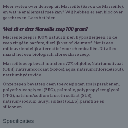
Meer weten over de zeep uit Marseille (Savon de Marseille),
en wat je er allemaal mee kan? Wij hebben er een blog over
geschreven. Lees het
hier
.
Wat zit er deze Marseille zeep 100 gram?
Marseille zeep is 100% natuurlijk en hypoallergeen. In de
zeep zit géén parfum, dierlijk vet of kleurstof. Het is een
milieuvriendelijk alternatief voor chemicaliën. Dit alles
maakt het een biologisch afbreekbare zeep.
Marseille zeep bevat minstens 72% olijfolie, Natriumolivaat
(Olijf), natriumcocoaat (kokos), aqua, natriumchloride(zout),
natriumhydroxide.
Onze zepen bevatten geen toevoegingen zoals parabenen,
polyethyleenglycol (PEG), palmolie, polypropyleenglycol
(PPG), natrium/sodium laureth sulfaat (SLS),
natrium/sodium lauryl sulfaat (SLES), paraffine en
siliconen.
Specificaties