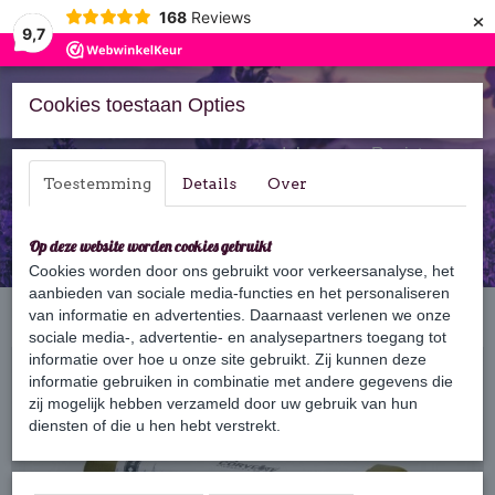
×
168
Reviews
9,7
Cookies toestaan Opties
Inloggen
Registreren
Toestemming
Details
Over
Op deze website worden cookies gebruikt
Cookies worden door ons gebruikt voor verkeersanalyse, het
aanbieden van sociale media-functies en het personaliseren
Home
van informatie en advertenties. Daarnaast verlenen we onze
›
Zeep
›
Marseille zeep
›
Marseille zeep 100 gram
sociale media-, advertentie- en analysepartners toegang tot
informatie over hoe u onze site gebruikt. Zij kunnen deze
informatie gebruiken in combinatie met andere gegevens die
zij mogelijk hebben verzameld door uw gebruik van hun
diensten of die u hen hebt verstrekt.