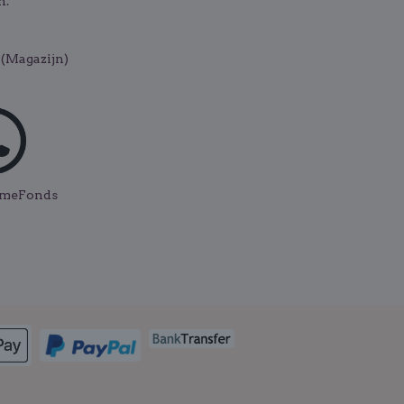
n.
(Magazijn)
ismeFonds