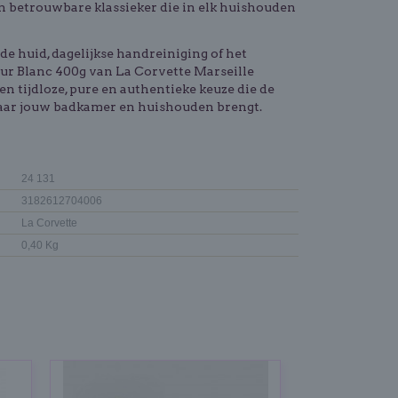
en betrouwbare klassieker die in elk huishouden
de huid, dagelijkse handreiniging of het
ur Blanc 400g van La Corvette Marseille
Een tijdloze, pure en authentieke keuze die de
naar jouw badkamer en huishouden brengt.
24 131
3182612704006
La Corvette
0,40 Kg