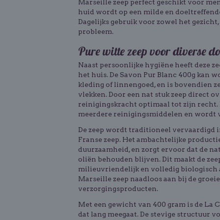
Marseille zeep perfect geschikt voor men
huid wordt op een milde en doeltreffende
Dagelijks gebruik voor zowel het gezicht
probleem.
Pure witte zeep voor diverse d
Naast persoonlijke hygiëne heeft deze ze
het huis. De Savon Pur Blanc 400g kan w
kleding of linnengoed, en is bovendien z
vlekken. Door een nat stuk zeep direct ov
reinigingskracht optimaal tot zijn recht
meerdere reinigingsmiddelen en wordt 
De zeep wordt traditioneel vervaardigd 
Franse zeep. Het ambachtelijke producti
duurzaamheid, en zorgt ervoor dat de na
oliën behouden blijven. Dit maakt de zeep
milieuvriendelijk en volledig biologisch
Marseille zeep naadloos aan bij de groe
verzorgingsproducten.
Met een gewicht van 400 gram is de La C
dat lang meegaat. De stevige structuur v