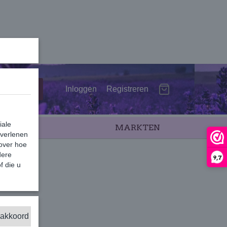
Inloggen
Registreren
iale
SALE
MARKTEN
 verlenen
 over hoe
dere
9,7
f die u
00g
 akkoord