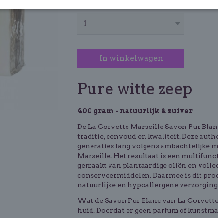
Aantal
In winkelwagen
Pure witte zeep
400 gram - natuurlijk & zuiver
De La Corvette Marseille Savon Pur Blanc
traditie, eenvoud en kwaliteit. Deze aut
generaties lang volgens ambachtelijke 
Marseille. Het resultaat is een multifunc
gemaakt van plantaardige oliën en volledi
conserveermiddelen. Daarmee is dit prod
natuurlijke en hypoallergene verzorging
Wat de Savon Pur Blanc van La Corvette 
huid. Doordat er geen parfum of kunstmat