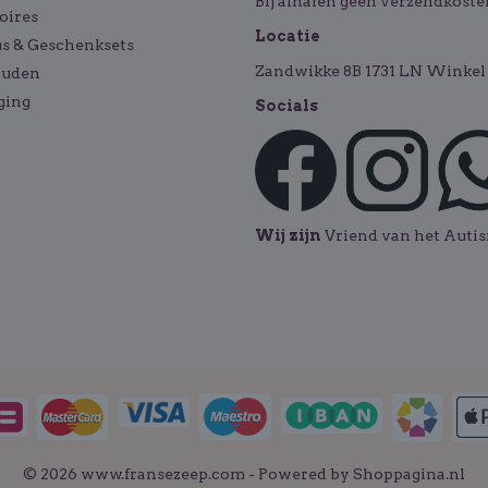
Bij afhalen geen verzendkoste
oires
Locatie
s & Geschenksets
Zandwikke 8B 1731 LN Winkel 
ouden
ging
Socials
Wij zijn
Vriend van het Aut
© 2026 www.fransezeep.com - Powered by Shoppagina.nl