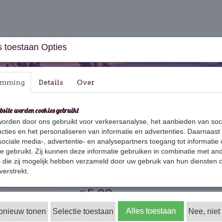
 toestaan Opties
emming
Details
Over
bsite worden cookies gebruikt
orden door ons gebruikt voor verkeersanalyse, het aanbieden van soc
aus & Geschenksets
Huishouden
Verzorging
cties en het personaliseren van informatie en advertenties. Daarnaast
ociale media-, advertentie- en analysepartners toegang tot informatie
te gebruikt. Zij kunnen deze informatie gebruiken in combinatie met an
die zij mogelijk hebben verzameld door uw gebruik van hun diensten o
Pure witte zeep 4
verstrekt.
€ 5,99
(inclusief btw 21%)
✓
Alles toestaan
opnieuw tonen
Selectie toestaan
Op voorraad
Nee, niet