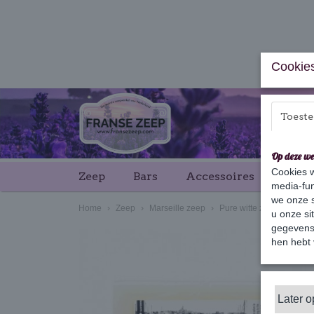
Cookies
Toest
Op deze we
Cookies w
Zeep
Bars
Accessoires
Cade
media-fun
we onze s
Home
›
Zeep
›
Marseille zeep
›
Pure witte zeep 400g
u onze si
gegevens 
hen hebt 
Later 