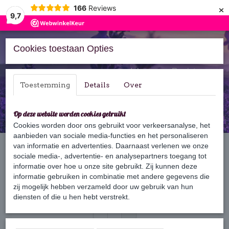
×
166
Reviews
9,7
Cookies toestaan Opties
Inloggen
Registreren
Toestemming
Details
Over
Op deze website worden cookies gebruikt
Cookies worden door ons gebruikt voor verkeersanalyse, het
aanbieden van sociale media-functies en het personaliseren
Home
van informatie en advertenties. Daarnaast verlenen we onze
›
Zeep
›
Gastenzeep
sociale media-, advertentie- en analysepartners toegang tot
informatie over hoe u onze site gebruikt. Zij kunnen deze
informatie gebruiken in combinatie met andere gegevens die
Sorteer op:
zij mogelijk hebben verzameld door uw gebruik van hun
diensten of die u hen hebt verstrekt.
«
1
2