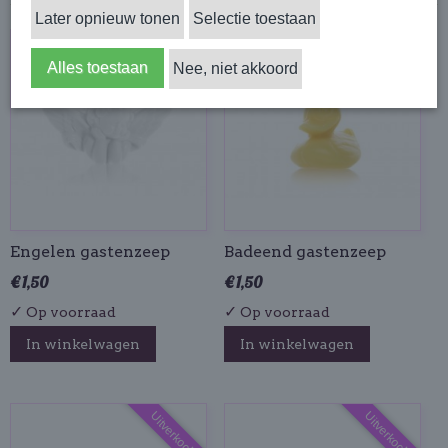
Later opnieuw tonen
Selectie toestaan
Alles toestaan
Nee, niet akkoord
Engelen gastenzeep
Badeend gastenzeep
€ 1,50
€ 1,50
✓
✓
Op voorraad
Op voorraad
In winkelwagen
In winkelwagen
Uitverkocht
Uitverkocht