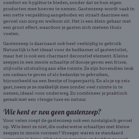
comfort en hygiëne te bieden, zonder dat ze hun eigen
producten mee hoeven te nemen. Gastenzeep wordt vaak in
een nette verpakking aangeboden en straalt daarmee een
gevoel van zorg en welkom uit. Het is een klein gebaar met
een groot effect, waardoor je gasten zich meteen thuis
voelen.
Gastenzeep is daarnaast ook heel veelzijdig in gebruik.
Natuurlijk is het ideaal voor de badkamer of gastentoilet,
maar het is ook een charmant decoratief element. Kleine
zeepjes in een mooie schaaltje of doosje geven een frisse,
stijlvolle uitstraling aan elke ruimte. Ze zijn bovendien leuk
om cadeau te geven of als bedankje te gebruiken,
bijvoorbeeld na een feestje of logeerpartij. En als je op reis
gaat, neem je ze makkelijk mee zonder veel ruimte in te
nemen, ideaal voor onderweg. Zo combineer je praktisch
gemak met een vleugje luxe en natuur.
Wie kent er nou geen gastenzeep?
Voor velen roept de gastenzeep ook een nostalgisch gevoel
op. Wie kent ze niet, die ouderwetse schaaltjes met kleine
zeepjes in mooie vormen? Vroeger waren ze standaard
aanwezig in bijna elk hotel en pension en hadden ze vaak