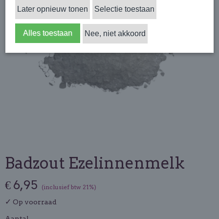
Later opnieuw tonen
Selectie toestaan
Alles toestaan
Nee, niet akkoord
Badzout Ezelinnenmelk
€ 6,95
(inclusief btw 21%)
✓
Op voorraad
Aantal