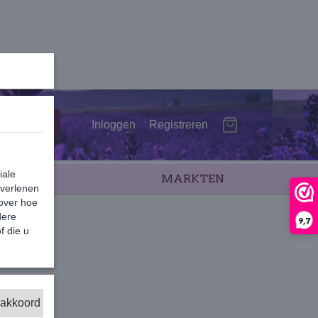
Inloggen
Registreren
iale
SALE
MARKTEN
 verlenen
 over hoe
dere
9,7
f die u
 akkoord