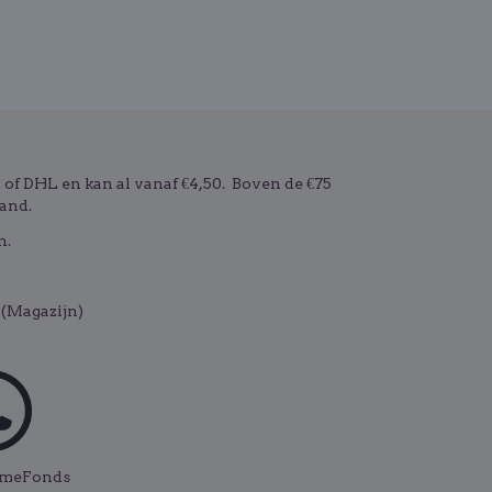
f DHL en kan al vanaf €4,50. Boven de €75
and.
n.
(Magazijn)
ismeFonds