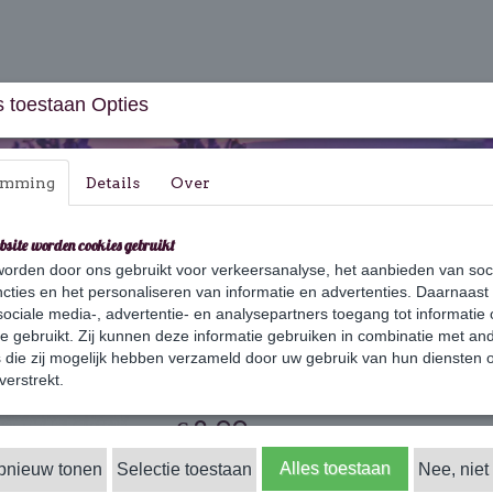
 toestaan Opties
emming
Details
Over
bsite worden cookies gebruikt
orden door ons gebruikt voor verkeersanalyse, het aanbieden van soc
aus & Geschenksets
Huishouden
Verzorging
cties en het personaliseren van informatie en advertenties. Daarnaast
ociale media-, advertentie- en analysepartners toegang tot informatie
te gebruikt. Zij kunnen deze informatie gebruiken in combinatie met an
die zij mogelijk hebben verzameld door uw gebruik van hun diensten o
Sisal zeep zakje
verstrekt.
€ 2,99
(inclusief btw 21%)
✓
Alles toestaan
opnieuw tonen
Selectie toestaan
Op voorraad
Nee, niet