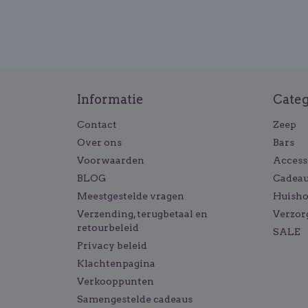
Informatie
Cate
Contact
Zeep
Over ons
Bars
Voorwaarden
Access
BLOG
Cadeau
Meestgestelde vragen
Huish
Verzending, terugbetaal en
Verzor
retourbeleid
SALE
Privacy beleid
Klachtenpagina
Verkooppunten
Samengestelde cadeaus