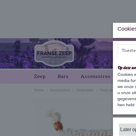
Cookies
Toest
Op deze we
Cookies w
Zeep
Bars
Accessoires
Cade
media-fun
we onze s
Home
›
Accessoires
›
Zeepzakje
›
Sisal zeep zakje
u onze si
gegevens 
hen hebt 
Later 