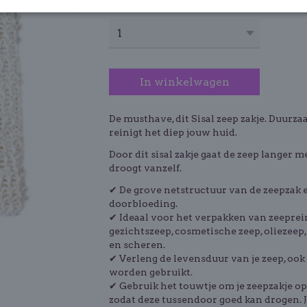
Aantal
In winkelwagen
De musthave, dit Sisal zeep zakje. Duurz
reinigt het diep jouw huid.
Door dit sisal zakje gaat de zeep langer m
droogt vanzelf.
✔ De grove netstructuur van de zeepzak e
doorbloeding.
✔ Ideaal voor het verpakken van zeeprei
gezichtszeep, cosmetische zeep, oliezeep
en scheren.
✔ Verleng de levensduur van je zeep, oo
worden gebruikt.
✔ Gebruik het touwtje om je zeepzakje op
zodat deze tussendoor goed kan drogen. Je