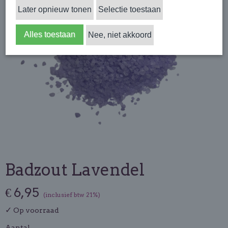
Later opnieuw tonen
Selectie toestaan
Alles toestaan
Nee, niet akkoord
Badzout Lavendel
€ 6,95
(inclusief btw 21%)
✓
Op voorraad
Aantal