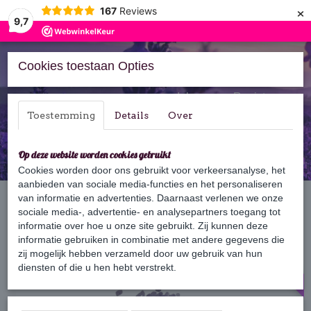
×
167
Reviews
9,7
Cookies toestaan Opties
Inloggen
Registreren
Toestemming
Details
Over
Op deze website worden cookies gebruikt
Cookies worden door ons gebruikt voor verkeersanalyse, het
aanbieden van sociale media-functies en het personaliseren
Home
van informatie en advertenties. Daarnaast verlenen we onze
›
Verzorging
›
Badzout
›
Badzout Lavendel
sociale media-, advertentie- en analysepartners toegang tot
informatie over hoe u onze site gebruikt. Zij kunnen deze
250 gram
informatie gebruiken in combinatie met andere gegevens die
zij mogelijk hebben verzameld door uw gebruik van hun
diensten of die u hen hebt verstrekt.