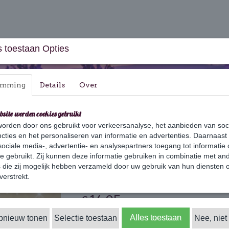
 toestaan Opties
emming
Details
Over
bsite worden cookies gebruikt
orden door ons gebruikt voor verkeersanalyse, het aanbieden van soc
aus & Geschenksets
Huishouden
Verzorging
cties en het personaliseren van informatie en advertenties. Daarnaast
ociale media-, advertentie- en analysepartners toegang tot informatie
›
Kerst
›
We Wish You A Merry Christmas
te gebruikt. Zij kunnen deze informatie gebruiken in combinatie met an
die zij mogelijk hebben verzameld door uw gebruik van hun diensten o
We Wish You A M
verstrekt.
€ 14,95
(inclusief btw 21%)
✓
Alles toestaan
opnieuw tonen
Selectie toestaan
Op voorraad
Nee, niet