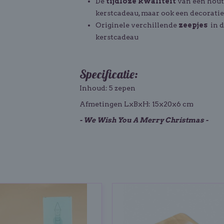
De
tijdloze kwaliteit
van een houte
kerstcadeau, maar ook een decorati
Originele verchillende
zeepjes
in 
kerstcadeau
Specificatie:
Inhoud: 5 zepen
Afmetingen LxBxH: 15x20x6 cm
- We Wish You A Merry Christmas -