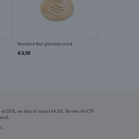
Bamboe Bar plankje rond
€ 3,95
f DHL en kan al vanaf €4,50. Boven de €75
and.
n.