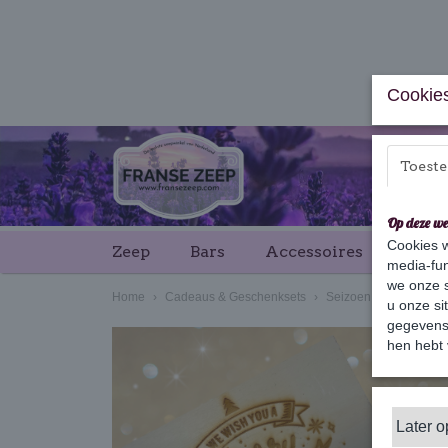
Cookies
Toest
Op deze we
Cookies w
Zeep
Bars
Accessoires
Cade
media-fun
we onze s
Home
›
Cadeaus & Geschenksets
›
Seizoen & feestdagen
u onze si
gegevens 
hen hebt 
Later 