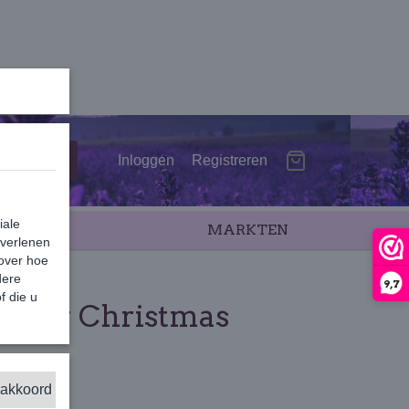
Inloggen
Registreren
iale
SALE
MARKTEN
 verlenen
 over hoe
dere
9,7
f die u
erry Christmas
 akkoord