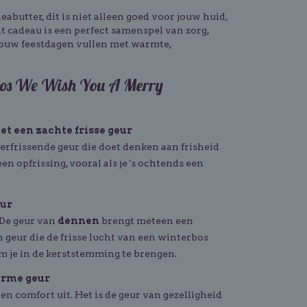
abutter, dit is niet alleen goed voor jouw huid,
t cadeau is een perfect samenspel van zorg,
ouw feestdagen vullen met warmte,
doos We Wish You A Merry
t een zachte frisse geur
erfrissende geur die doet denken aan frisheid
en opfrissing, vooral als je 's ochtends een
ur
! De geur van
dennen
brengt meteen een
n geur die de frisse lucht van een winterbos
 om je in de kerststemming te brengen.
arme geur
en comfort uit. Het is de geur van gezelligheid