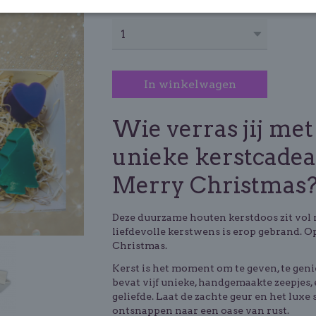
Aantal
In winkelwagen
Wie verras jij met 
unieke kerstcade
Merry Christmas
Deze duurzame houten kerstdoos zit vol 
liefdevolle kerstwens is erop gebrand.
Christmas.
Kerst is het moment om te geven, te gen
bevat vijf unieke, handgemaakte zeepjes, e
geliefde. Laat de zachte geur en het lux
ontsnappen naar een oase van rust.