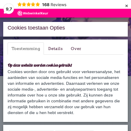
×
168
Reviews
9,7
Cookies toestaan Opties
Inloggen
Registreren
Toestemming
Details
Over
Op deze website worden cookies gebruikt
Cookies worden door ons gebruikt voor verkeersanalyse, het
aanbieden van sociale media-functies en het personaliseren
Home
van informatie en advertenties. Daarnaast verlenen we onze
›
Accessoires
›
Zeepbakje
›
Bamboe Bar plankje vierkant
sociale media-, advertentie- en analysepartners toegang tot
informatie over hoe u onze site gebruikt. Zij kunnen deze
informatie gebruiken in combinatie met andere gegevens die
zij mogelijk hebben verzameld door uw gebruik van hun
diensten of die u hen hebt verstrekt.