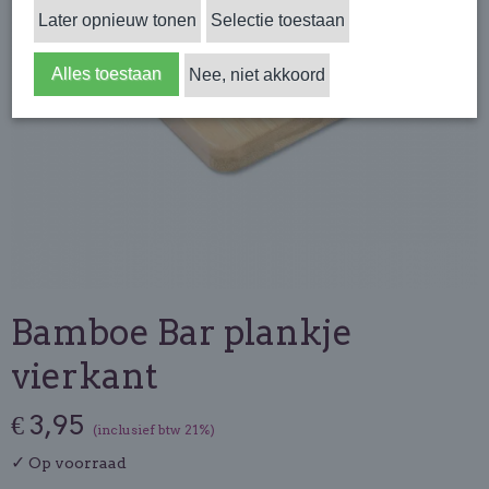
Later opnieuw tonen
Selectie toestaan
Alles toestaan
Nee, niet akkoord
Bamboe Bar plankje
vierkant
€ 3,95
(inclusief btw 21%)
✓
Op voorraad