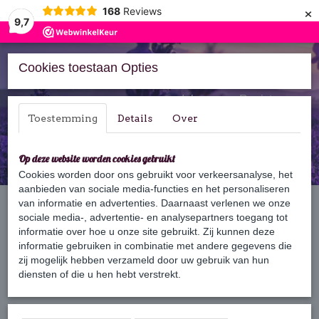
×
168
Reviews
9,7
Cookies toestaan Opties
Inloggen
Registreren
Toestemming
Details
Over
Op deze website worden cookies gebruikt
Cookies worden door ons gebruikt voor verkeersanalyse, het
aanbieden van sociale media-functies en het personaliseren
Home
van informatie en advertenties. Daarnaast verlenen we onze
›
Bars
›
Shampoo Bars
›
Shampoo Bar Gele Klei
sociale media-, advertentie- en analysepartners toegang tot
informatie over hoe u onze site gebruikt. Zij kunnen deze
informatie gebruiken in combinatie met andere gegevens die
zij mogelijk hebben verzameld door uw gebruik van hun
diensten of die u hen hebt verstrekt.