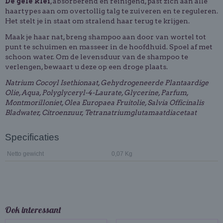
De gele klei
, absorberend en reinigend, past zich aan alle
haartypes aan om overtollig talg te zuiveren en te reguleren.
Het stelt je in staat om stralend haar terug te krijgen.
Maak je haar nat, breng shampoo aan door van wortel tot
punt te schuimen en masseer in de hoofdhuid. Spoel af met
schoon water. Om de levensduur van de shampoo te
verlengen, bewaart u deze op een droge plaats.
Natrium Cocoyl Isethionaat, Gehydrogeneerde Plantaardige
Olie, Aqua, Polyglyceryl-4-Laurate, Glycerine, Parfum,
Montmorilloniet, Olea Europaea Fruitolie, Salvia Officinalis
Bladwater, Citroenzuur, Tetranatriumglutamaatdiacetaat
Specificaties
Netto gewicht
0,07 Kg
Ook interessant