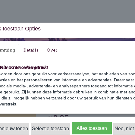
 toestaan Opties
emming
Details
Over
bsite worden cookies gebruikt
orden door ons gebruikt voor verkeersanalyse, het aanbieden van soc
aus & Geschenksets
Huishouden
Verzorging
cties en het personaliseren van informatie en advertenties. Daarnaast
ociale media-, advertentie- en analysepartners toegang tot informatie
del
te gebruikt. Zij kunnen deze informatie gebruiken in combinatie met an
die zij mogelijk hebben verzameld door uw gebruik van hun diensten o
Conditioner Bar L
verstrekt.
€ 8,95
(inclusief btw 21%)
✓
Alles toestaan
opnieuw tonen
Selectie toestaan
Op voorraad
Nee, niet