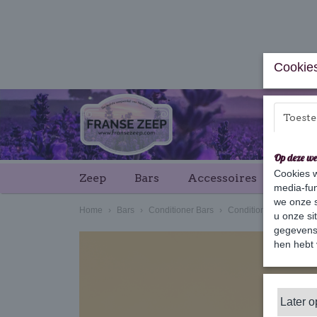
Cookies
Toest
Op deze we
Cookies w
Zeep
Bars
Accessoires
Cade
media-fun
we onze s
Home
›
Bars
›
Conditioner Bars
›
Conditioner Bar Laven
u onze si
gegevens 
hen hebt 
Later 