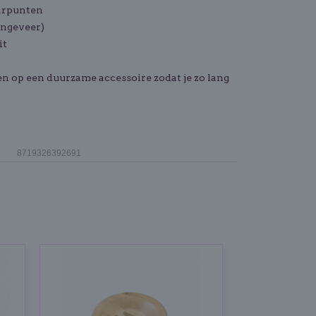
aarpunten
ongeveer)
it
en op een duurzame accessoire zodat je zo lang
8719326392691