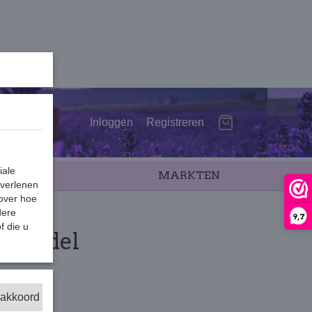
Inloggen
Registreren
iale
SALE
MARKTEN
 verlenen
 over hoe
dere
9,7
f die u
avendel
 akkoord