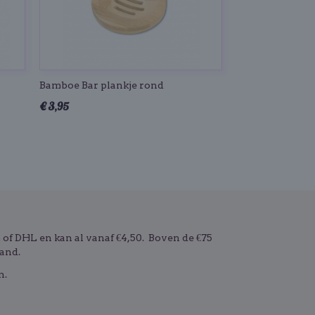
Bamboe Bar plankje rond
€ 3,95
f DHL en kan al vanaf €4,50. Boven de €75
and.
n.