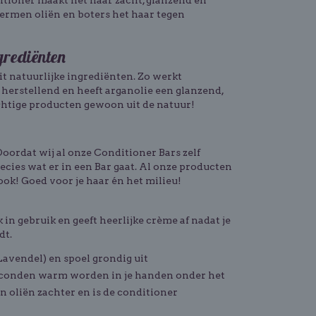
itioner maakt het haar zacht, glanzend en
ermen oliën en boters het haar tegen
grediënten
t natuurlijke ingrediënten. Zo werkt
herstellend en heeft arganolie een glanzend,
htige producten gewoon uit de natuur!
Doordat wij al onze Conditioner Bars zelf
ies wat er in een Bar gaat. Al onze producten
ook! Goed voor je haar én het milieu!
in gebruik en geeft heerlijke crème af nadat je
dt.
avendel) en spoel grondig uit
seconden warm worden in je handen onder het
 oliën zachter en is de conditioner