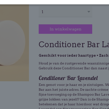
Aantal
In winkelwagen
Conditioner Bar L
Geschikt voor ieder haartype • Zacht
Houd je van de rustgevende waanzinnige 
Gebruik deze Conditioner Bar dan naast 
Conditioner Bar Lavendel
Een genot voor je haar en je zintuigen. 
Bar aan het juiste adres. De zachte crème
fijne toevoeging op de Shampoo Bar Lavend
grijze lokken van jezelf? Dan is de Sham
betekenen dat je haar hierdoor wat droge