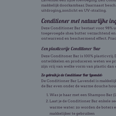
Lavendel een fijne toevoeging. Een Cond
makkelijk doorkambaar. Daarnaast besch
uitdroging, zonlicht en UV-straling.
Conditioner met natuurlijke in
Deze Conditioner Bar bestaat voor 98% ui
toegevoegde shea butter verzachtend en 
ontwarrend en beschermend effect. Prac
Een plasticvrije Conditioner Bar
Deze Conditoner Bar is 100% plasticvrij. 
ontwikkelen en produceren weten we prec
zijn vrij van welke vorm van plastic dan 
Zo gebruik je de Conditioner Bar Lavendel:
De Conditioner Bar Lavendel is makkelijk 
de Bar even onder de warme douche hou
Was je haar met een Shampoo Bar (L
Laat je de Conditioner Bar enkele 
warme water: zo worden de boters en
makkelijker te gebruiken