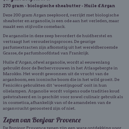
270 gram - biologische sheabutter - Huile d'Argan
Deze 200 gram Argan zeepkoord, verrijkt met biologische
sheaboter en arganolie, is een ode aan het verleden, maar
maakt een stijlvolle comeback.
De arganolie in deze zeep bevordert de huidherstel en
vertraagt het verouderingsproces. De geurige
parfumextracten zijn afkomstig uit het wereldberoemde
Grasse, de parfumhoofdstad van Frankrijk.
Huile d’Argan, ofwel arganolie, wordt al eeuwenlang
gebruikt door de Berbervrouwen in het Atlasgebergte in
Marokko. Het wordt gewonnen uit de vrucht van de
arganboom, een iconische boom die in het wild groeit. De
Feniciërs gebruikten dit ‘woestijngoud’ ooit in hun
olielampen. Arganolie wordt volgens oude tradities koud
geëxtraheerd en is geschikt voor zowel culinair gebruik als
in cosmetica, afhankelijk van of de amandelen van de
arganvrucht geroosterd zijn of niet.
Zepen van Bonjour Provence
De Bonjour Provence zepen zijn een ware ontdekking voor