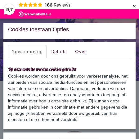
×
166
Reviews
9,7
Cookies toestaan Opties
Inloggen
Registreren
Toestemming
Details
Over
Op deze website worden cookies gebruikt
Cookies worden door ons gebruikt voor verkeersanalyse, het
aanbieden van sociale media-functies en het personaliseren
Home
van informatie en advertenties. Daarnaast verlenen we onze
›
Zeep
›
Zeep vormen
›
Hartjes zeep Rozen
sociale media-, advertentie- en analysepartners toegang tot
informatie over hoe u onze site gebruikt. Zij kunnen deze
informatie gebruiken in combinatie met andere gegevens die
zij mogelijk hebben verzameld door uw gebruik van hun
diensten of die u hen hebt verstrekt.