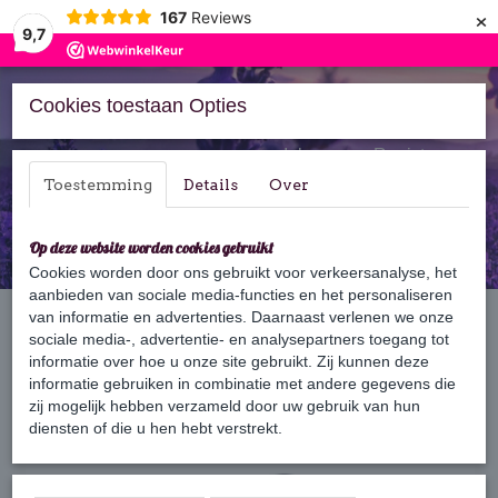
×
167
Reviews
9,7
Cookies toestaan Opties
Inloggen
Registreren
Toestemming
Details
Over
Op deze website worden cookies gebruikt
Cookies worden door ons gebruikt voor verkeersanalyse, het
aanbieden van sociale media-functies en het personaliseren
Home
van informatie en advertenties. Daarnaast verlenen we onze
›
Zeep
›
Zeep vormen
›
Hartjes zeep Lavendel
sociale media-, advertentie- en analysepartners toegang tot
informatie over hoe u onze site gebruikt. Zij kunnen deze
informatie gebruiken in combinatie met andere gegevens die
zij mogelijk hebben verzameld door uw gebruik van hun
diensten of die u hen hebt verstrekt.