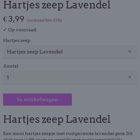
Hartjes zeep Lavendel
€ 3,99
(inclusief btw 21%)
✓
Op voorraad
Hartjes zeep
Aantal
In winkelwagen
Hartjes zeep Lavendel
Een mooi hartjes zeepje met rustgevende lavendel geur. Dit
stuk zeep is 95 gram en verrijkt met zoete amandelolie.