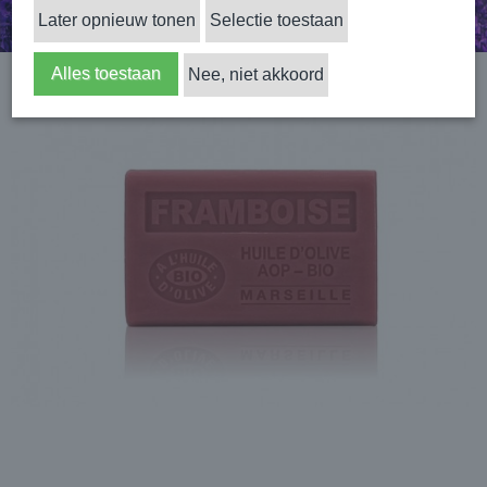
Later opnieuw tonen
Selectie toestaan
Alles toestaan
Nee, niet akkoord
Home
›
Zeep
›
125 gram zeep
›
Framboos