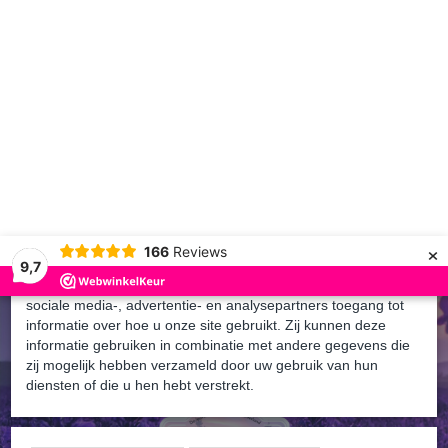
Cookies toestaan Opties
Toestemming
Details
Over
Op deze website worden cookies gebruikt
×
Cookies worden door ons gebruikt voor verkeersanalyse, het
166
Reviews
aanbieden van sociale media-functies en het personaliseren
9,7
van informatie en advertenties. Daarnaast verlenen we onze
sociale media-, advertentie- en analysepartners toegang tot
informatie over hoe u onze site gebruikt. Zij kunnen deze
informatie gebruiken in combinatie met andere gegevens die
zij mogelijk hebben verzameld door uw gebruik van hun
Inloggen
Registreren
diensten of die u hen hebt verstrekt.