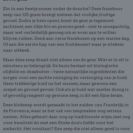
Zin in een beetje zomer onder de douche? Deze framboos
zeep van 125 gram brengt meteen dat vrolijke, fruitige
gevoel. Zodra je hem opent, komt de geur je tegemoet:
zachtzoet, een tikje fris en precies goed – niet te snoepachtig,
maar wel verleidelijk genoeg om er even aan te willen
blijven ruiken. Denk aan verse frambozen op een warme dag.
Of aan die eerste hap van een fruitdessert waar je stiekem
naar uitkeek.
Maar deze zeep draait niet alleen om de geur. Wat er in zit is
minstens zo belangrijk. De basis bestaat uit biologische
olijfolie en sheabutter – twee natuurlijke ingrediënten die
zorgen voor een zachte reiniging én verzorging van je huid.
Geen trekkerige huid na het wassen, maar gewoon een
soepel en gevoed gevoel. Ook als je huid wat sneller droog is
of gevoelig reageert op gewone zeep, is dit een fijne keuze.
Deze blokzeep wordt gemaakt in het zuiden van Frankrijk, in
de Provence, waar ze het vak van zeepmaken nog serieus
nemen. Alles gebeurt daar nog op traditionele wijze, met oog
voor kwaliteit én met een flinke dosis liefde voor het
ambacht. Het resultaat? Een zeep die niet alleen goed is voor