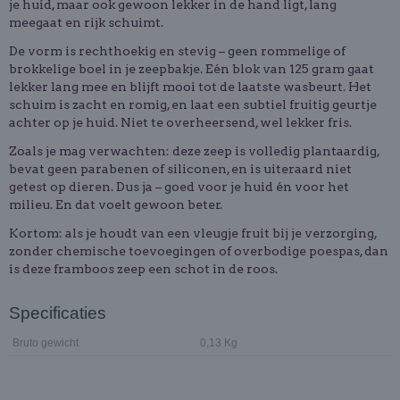
je huid, maar ook gewoon lekker in de hand ligt, lang
meegaat en rijk schuimt.
De vorm is rechthoekig en stevig – geen rommelige of
brokkelige boel in je zeepbakje. Eén blok van 125 gram gaat
lekker lang mee en blijft mooi tot de laatste wasbeurt. Het
schuim is zacht en romig, en laat een subtiel fruitig geurtje
achter op je huid. Niet te overheersend, wel lekker fris.
Zoals je mag verwachten: deze zeep is volledig plantaardig,
bevat geen parabenen of siliconen, en is uiteraard niet
getest op dieren. Dus ja – goed voor je huid én voor het
milieu. En dat voelt gewoon beter.
Kortom: als je houdt van een vleugje fruit bij je verzorging,
zonder chemische toevoegingen of overbodige poespas, dan
is deze framboos zeep een schot in de roos.
Specificaties
Bruto gewicht
0,13 Kg