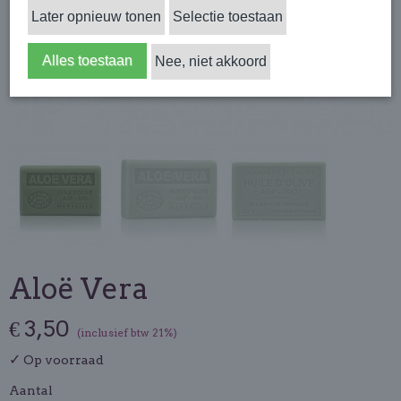
Later opnieuw tonen
Selectie toestaan
Alles toestaan
Nee, niet akkoord
Aloë Vera
€ 3,50
(inclusief btw 21%)
✓
Op voorraad
Aantal