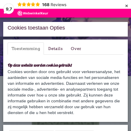
×
168
Reviews
9,7
Cookies toestaan Opties
Inloggen
Registreren
Toestemming
Details
Over
Op deze website worden cookies gebruikt
Cookies worden door ons gebruikt voor verkeersanalyse, het
aanbieden van sociale media-functies en het personaliseren
Home
van informatie en advertenties. Daarnaast verlenen we onze
›
Zeep
›
125 gram zeep
›
Aloë Vera
sociale media-, advertentie- en analysepartners toegang tot
informatie over hoe u onze site gebruikt. Zij kunnen deze
informatie gebruiken in combinatie met andere gegevens die
zij mogelijk hebben verzameld door uw gebruik van hun
diensten of die u hen hebt verstrekt.