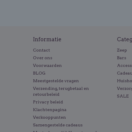
Informatie
Cate
Contact
Zeep
Over ons
Bars
Voorwaarden
Access
BLOG
Cadeau
Meestgestelde vragen
Huish
Verzending, terugbetaal en
Verzor
retourbeleid
SALE
Privacy beleid
Klachtenpagina
Verkooppunten
Samengestelde cadeaus