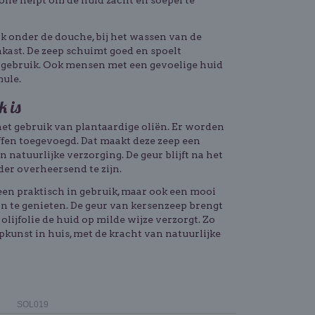
olie helpt om de huid zacht en soepel te
uik onder de douche, bij het wassen van de
nkast. De zeep schuimt goed en spoelt
in gebruik. Ook mensen met een gevoelige huid
mule.
k is
het gebruik van plantaardige oliën. Er worden
offen toegevoegd. Dat maakt deze zeep een
natuurlijke verzorging. De geur blijft na het
er overheersend te zijn.
lleen praktisch in gebruik, maar ook een mooi
n te genieten. De geur van kersenzeep brengt
lijfolie de huid op milde wijze verzorgt. Zo
epkunst in huis, met de kracht van natuurlijke
SOL019