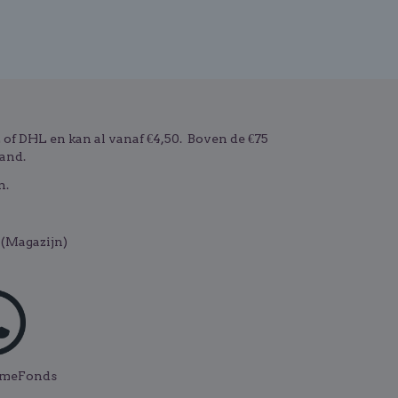
f DHL en kan al vanaf €4,50. Boven de €75
and.
n.
(Magazijn)
ismeFonds