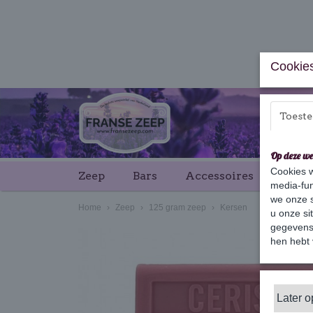
Cookies
Toest
Op deze we
Cookies w
Zeep
Bars
Accessoires
Cade
media-fun
we onze s
Home
›
Zeep
›
125 gram zeep
›
Kersen
u onze si
gegevens 
hen hebt 
Later 