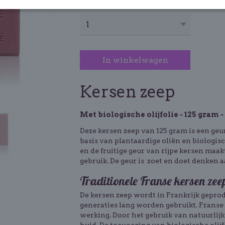
Aantal
In winkelwagen
Kersen zeep
Met biologische olijfolie - 125 gram 
Deze kersen zeep van 125 gram is een ge
basis van plantaardige oliën en biologisc
en de fruitige geur van rijpe kersen maak
gebruik. De geur is zoet en doet denken 
Traditionele Franse kersen zee
De kersen zeep wordt in Frankrijk gepro
generaties lang worden gebruikt. Franse 
werking. Door het gebruik van natuurlijk