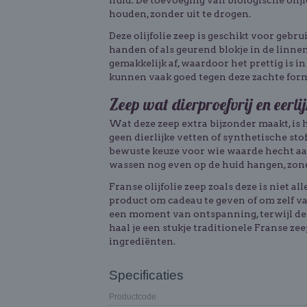
huid. De toevoeging van biologische olijf
houden, zonder uit te drogen.
Deze olijfolie zeep is geschikt voor gebr
handen of als geurend blokje in de linne
gemakkelijk af, waardoor het prettig is 
kunnen vaak goed tegen deze zachte for
Zeep wat dierproefvrij en eerlij
Wat deze zeep extra bijzonder maakt, is 
geen dierlijke vetten of synthetische st
bewuste keuze voor wie waarde hecht aan 
wassen nog even op de huid hangen, zond
Franse olijfolie zeep zoals deze is niet a
product om cadeau te geven of om zelf va
een moment van ontspanning, terwijl de o
haal je een stukje traditionele Franse ze
ingrediënten.
Specificaties
Productcode