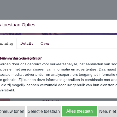
 toestaan Opties
emming
Details
Over
bsite worden cookies gebruikt
orden door ons gebruikt voor verkeersanalyse, het aanbieden van soc
aus & Geschenksets
Huishouden
Verzorging
cties en het personaliseren van informatie en advertenties. Daarnaast
ociale media-, advertentie- en analysepartners toegang tot informatie
te gebruikt. Zij kunnen deze informatie gebruiken in combinatie met an
die zij mogelijk hebben verzameld door uw gebruik van hun diensten o
Kersen
verstrekt.
€ 3,50
(inclusief btw 21%)
✓
Alles toestaan
opnieuw tonen
Selectie toestaan
Op voorraad
Nee, niet