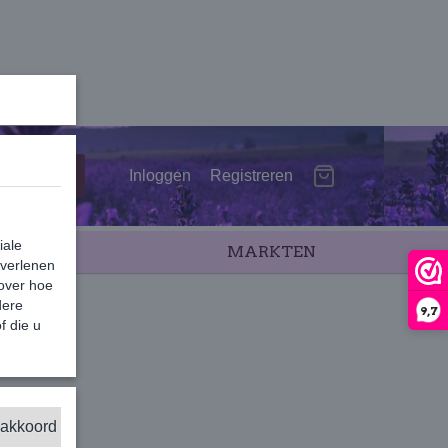
Inloggen
Registreren
iale
SALE
MARKTEN
 verlenen
 over hoe
dere
9,7
f die u
 akkoord