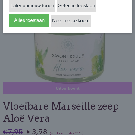
Later opnieuw tonen
Selectie toestaan
Alles toestaan
Nee, niet akkoord
Uitverkocht
Vloeibare Marseille zeep
Aloë Vera
€ 7,95
€ 3,98
(inclusief btw 21%)