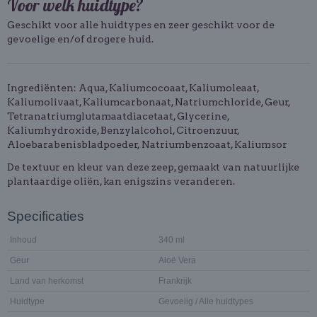
Voor welk huidtype?
Geschikt voor alle huidtypes en zeer geschikt voor de
gevoelige en/of drogere huid.
Ingrediënten: Aqua, Kaliumcocoaat, Kaliumoleaat,
Kaliumolivaat, Kaliumcarbonaat, Natriumchloride, Geur,
Tetranatriumglutamaatdiacetaat, Glycerine,
Kaliumhydroxide, Benzylalcohol, Citroenzuur,
Aloebarabenisbladpoeder, Natriumbenzoaat, Kaliumsor
De textuur en kleur van deze zeep, gemaakt van natuurlijke
plantaardige oliën, kan enigszins veranderen.
Specificaties
Inhoud
340 ml
Geur
Aloë Vera
Land van herkomst
Frankrijk
Huidtype
Gevoelig / Alle huidtypes