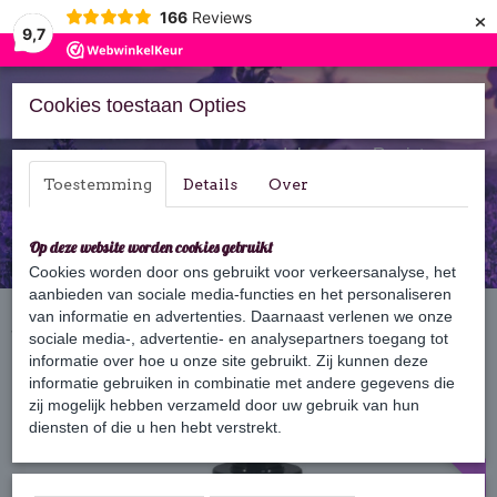
×
166
Reviews
9,7
Cookies toestaan Opties
Inloggen
Registreren
Toestemming
Details
Over
Op deze website worden cookies gebruikt
Cookies worden door ons gebruikt voor verkeersanalyse, het
aanbieden van sociale media-functies en het personaliseren
Home
van informatie en advertenties. Daarnaast verlenen we onze
›
Verzorging
›
Vloeibare zeep
›
Vloeibare Marseille zeep Aloë
Vera
sociale media-, advertentie- en analysepartners toegang tot
informatie over hoe u onze site gebruikt. Zij kunnen deze
informatie gebruiken in combinatie met andere gegevens die
Uitverkocht
zij mogelijk hebben verzameld door uw gebruik van hun
diensten of die u hen hebt verstrekt.