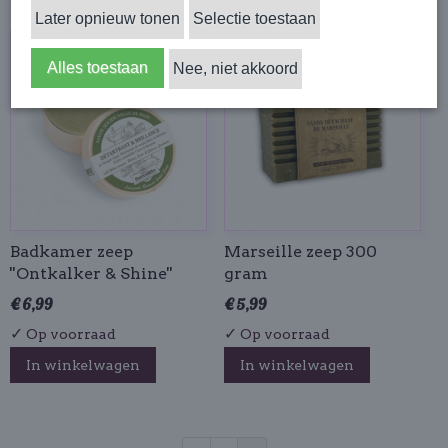
Later opnieuw tonen
Selectie toestaan
Alles toestaan
Nee, niet akkoord
Badkamer zeep
Marseille zeep 300
''Ontkalker & Shine''
gram
€ 6,99
€ 5,99
✓
✓
Op voorraad
Op voorraad
In winkelwagen
In winkelwagen