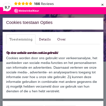
×
166
Reviews
9,7
Cookies toestaan Opties
Inloggen
Registreren
Toestemming
Details
Over
Op deze website worden cookies gebruikt
Cookies worden door ons gebruikt voor verkeersanalyse, het
aanbieden van sociale media-functies en het personaliseren
Home
van informatie en advertenties. Daarnaast verlenen we onze
›
Huishouden
sociale media-, advertentie- en analysepartners toegang tot
informatie over hoe u onze site gebruikt. Zij kunnen deze
informatie gebruiken in combinatie met andere gegevens die
Sorteer op:
zij mogelijk hebben verzameld door uw gebruik van hun
diensten of die u hen hebt verstrekt.
«
1
2