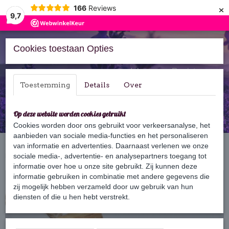
×
166
Reviews
9,7
Cookies toestaan Opties
Inloggen
Registreren
Toestemming
Details
Over
Op deze website worden cookies gebruikt
Cookies worden door ons gebruikt voor verkeersanalyse, het
aanbieden van sociale media-functies en het personaliseren
Home
van informatie en advertenties. Daarnaast verlenen we onze
›
Cadeaus & Geschenksets
›
Zeepketting
›
Zeepvlecht viooltje
pleister
sociale media-, advertentie- en analysepartners toegang tot
informatie over hoe u onze site gebruikt. Zij kunnen deze
informatie gebruiken in combinatie met andere gegevens die
zij mogelijk hebben verzameld door uw gebruik van hun
diensten of die u hen hebt verstrekt.