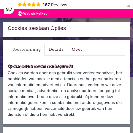
×
167
Reviews
9,7
Cookies toestaan Opties
Inloggen
Registreren
Toestemming
Details
Over
Op deze website worden cookies gebruikt
Cookies worden door ons gebruikt voor verkeersanalyse, het
aanbieden van sociale media-functies en het personaliseren
Home
van informatie en advertenties. Daarnaast verlenen we onze
›
Cadeaus & Geschenksets
›
Lavendel geurzakjes
›
Set van 4
Lavendel geurzakjes met ruitmotief
sociale media-, advertentie- en analysepartners toegang tot
informatie over hoe u onze site gebruikt. Zij kunnen deze
informatie gebruiken in combinatie met andere gegevens die
zij mogelijk hebben verzameld door uw gebruik van hun
diensten of die u hen hebt verstrekt.