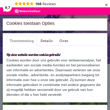
×
168
Reviews
9,7
Cookies toestaan Opties
Inloggen
Registreren
Toestemming
Details
Over
Op deze website worden cookies gebruikt
Cookies worden door ons gebruikt voor verkeersanalyse, het
aanbieden van sociale media-functies en het personaliseren
Home
van informatie en advertenties. Daarnaast verlenen we onze
›
Cadeaus & Geschenksets
›
Kleine attenties
›
Bedankje voor de
juf of meester
sociale media-, advertentie- en analysepartners toegang tot
informatie over hoe u onze site gebruikt. Zij kunnen deze
informatie gebruiken in combinatie met andere gegevens die
zij mogelijk hebben verzameld door uw gebruik van hun
diensten of die u hen hebt verstrekt.