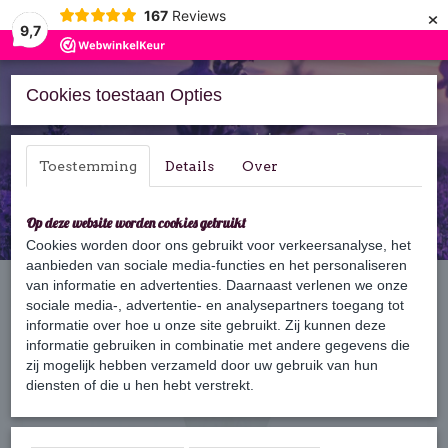
×
167
Reviews
9,7
Cookies toestaan Opties
Inloggen
Registreren
Toestemming
Details
Over
Op deze website worden cookies gebruikt
Cookies worden door ons gebruikt voor verkeersanalyse, het
aanbieden van sociale media-functies en het personaliseren
Home
van informatie en advertenties. Daarnaast verlenen we onze
›
Cadeaus & Geschenksets
›
Kleine attenties
›
Gastenzeepjes
Lavendel 10 stuks
sociale media-, advertentie- en analysepartners toegang tot
informatie over hoe u onze site gebruikt. Zij kunnen deze
informatie gebruiken in combinatie met andere gegevens die
zij mogelijk hebben verzameld door uw gebruik van hun
diensten of die u hen hebt verstrekt.