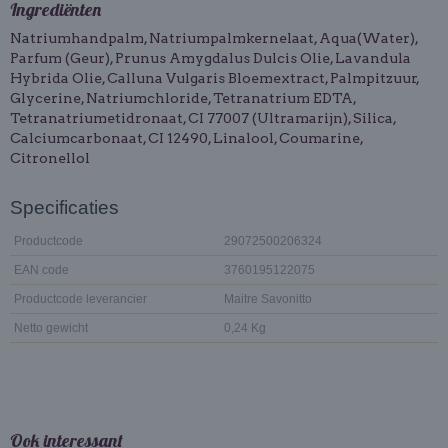
Ingrediënten
Natriumhandpalm, Natriumpalmkernelaat, Aqua(Water),
Parfum (Geur), Prunus Amygdalus Dulcis Olie, Lavandula
Hybrida Olie, Calluna Vulgaris Bloemextract, Palmpitzuur,
Glycerine, Natriumchloride, Tetranatrium EDTA,
Tetranatriumetidronaat, CI 77007 (Ultramarijn), Silica,
Calciumcarbonaat, CI 12490, Linalool, Coumarine,
Citronellol
Specificaties
Productcode
29072500206324
EAN code
3760195122075
Productcode leverancier
Maitre Savonitto
Netto gewicht
0,24 Kg
Ook interessant