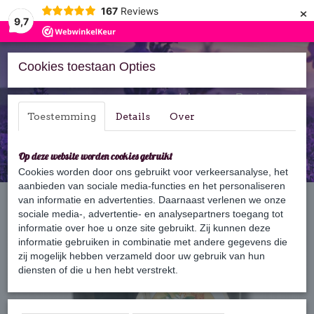
×
167
Reviews
9,7
Cookies toestaan Opties
Inloggen
Registreren
Toestemming
Details
Over
Op deze website worden cookies gebruikt
Cookies worden door ons gebruikt voor verkeersanalyse, het
aanbieden van sociale media-functies en het personaliseren
Home
van informatie en advertenties. Daarnaast verlenen we onze
›
Cadeaus & Geschenksets
›
Geschenksets & pakketten
›
Hammam set
sociale media-, advertentie- en analysepartners toegang tot
informatie over hoe u onze site gebruikt. Zij kunnen deze
informatie gebruiken in combinatie met andere gegevens die
zij mogelijk hebben verzameld door uw gebruik van hun
diensten of die u hen hebt verstrekt.