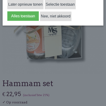
Later opnieuw tonen
Selectie toestaan
Alles toestaan
Nee, niet akkoord
Hammam set
€ 22,95
(inclusief btw 21%)
✓
Op voorraad