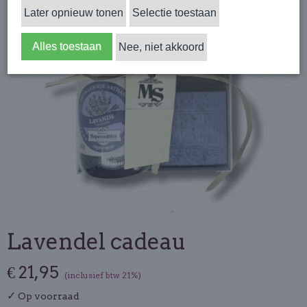
Later opnieuw tonen
Selectie toestaan
Alles toestaan
Nee, niet akkoord
Lavendel cadeau
€ 21,95
(inclusief btw 21%)
✓
Op voorraad