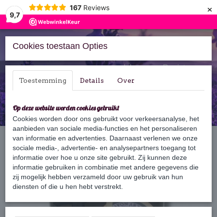
×
167
Reviews
9,7
Cookies toestaan Opties
Inloggen
Registreren
Toestemming
Details
Over
Op deze website worden cookies gebruikt
Cookies worden door ons gebruikt voor verkeersanalyse, het
aanbieden van sociale media-functies en het personaliseren
Home
van informatie en advertenties. Daarnaast verlenen we onze
›
Cadeaus & Geschenksets
›
Geschenksets & pakketten
›
Lavendel cadeau
sociale media-, advertentie- en analysepartners toegang tot
informatie over hoe u onze site gebruikt. Zij kunnen deze
informatie gebruiken in combinatie met andere gegevens die
zij mogelijk hebben verzameld door uw gebruik van hun
diensten of die u hen hebt verstrekt.