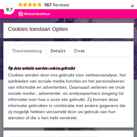
×
167
Reviews
9,7
Cookies toestaan Opties
Inloggen
Registreren
Toestemming
Details
Over
Op deze website worden cookies gebruikt
Cookies worden door ons gebruikt voor verkeersanalyse, het
aanbieden van sociale media-functies en het personaliseren
Home
van informatie en advertenties. Daarnaast verlenen we onze
›
Cadeaus & Geschenksets
›
Cadeaus voor hem
›
Nostalgische
Baardset
sociale media-, advertentie- en analysepartners toegang tot
informatie over hoe u onze site gebruikt. Zij kunnen deze
informatie gebruiken in combinatie met andere gegevens die
zij mogelijk hebben verzameld door uw gebruik van hun
diensten of die u hen hebt verstrekt.