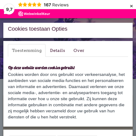
×
167
Reviews
9,7
Cookies toestaan Opties
Inloggen
Registreren
Toestemming
Details
Over
Op deze website worden cookies gebruikt
Cookies worden door ons gebruikt voor verkeersanalyse, het
aanbieden van sociale media-functies en het personaliseren
Home
van informatie en advertenties. Daarnaast verlenen we onze
›
Bars
›
Haarmasker Bars
›
Haarmasker Bar Honing
sociale media-, advertentie- en analysepartners toegang tot
informatie over hoe u onze site gebruikt. Zij kunnen deze
informatie gebruiken in combinatie met andere gegevens die
zij mogelijk hebben verzameld door uw gebruik van hun
diensten of die u hen hebt verstrekt.