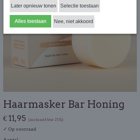
Later opnieuw tonen
Selectie toestaan
Alles toestaan
Nee, niet akkoord
Haarmasker Bar Honing
€ 11,95
(inclusief btw 21%)
✓
Op voorraad
Aantal