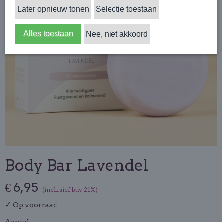
Later opnieuw tonen
Selectie toestaan
Alles toestaan
Nee, niet akkoord
Body Bar Lavendel
€ 6,95
(inclusief btw 21%)
✓
Op voorraad
Aantal