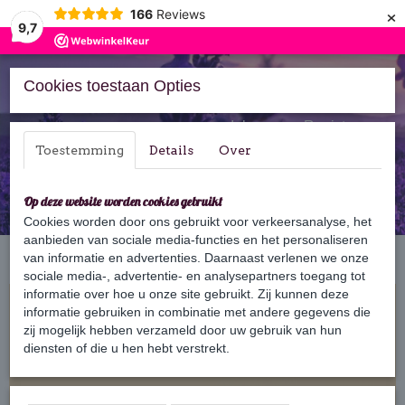
×
166
Reviews
9,7
Cookies toestaan Opties
Inloggen
Registreren
Toestemming
Details
Over
Op deze website worden cookies gebruikt
Cookies worden door ons gebruikt voor verkeersanalyse, het
aanbieden van sociale media-functies en het personaliseren
Home
van informatie en advertenties. Daarnaast verlenen we onze
›
Bars
›
Body Bars
›
Body Bar Lavendel
sociale media-, advertentie- en analysepartners toegang tot
informatie over hoe u onze site gebruikt. Zij kunnen deze
informatie gebruiken in combinatie met andere gegevens die
zij mogelijk hebben verzameld door uw gebruik van hun
diensten of die u hen hebt verstrekt.