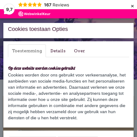
×
167
Reviews
9,7
Cookies toestaan Opties
Inloggen
Registreren
Toestemming
Details
Over
Op deze website worden cookies gebruikt
Cookies worden door ons gebruikt voor verkeersanalyse, het
aanbieden van sociale media-functies en het personaliseren
Home
van informatie en advertenties. Daarnaast verlenen we onze
›
Bars
›
Body Bars
›
Body Bar Dennenbos
sociale media-, advertentie- en analysepartners toegang tot
informatie over hoe u onze site gebruikt. Zij kunnen deze
informatie gebruiken in combinatie met andere gegevens die
zij mogelijk hebben verzameld door uw gebruik van hun
diensten of die u hen hebt verstrekt.