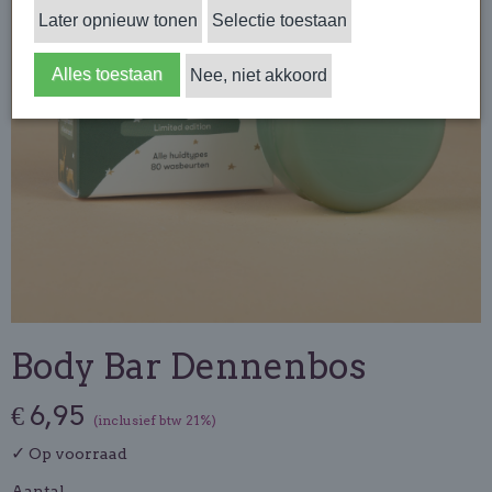
Later opnieuw tonen
Selectie toestaan
Alles toestaan
Nee, niet akkoord
Body Bar Dennenbos
€ 6,95
(inclusief btw 21%)
✓
Op voorraad
Aantal