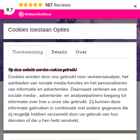
×
167
Reviews
9,7
Cookies toestaan Opties
Inloggen
Registreren
Toestemming
Details
Over
Op deze website worden cookies gebruikt
Cookies worden door ons gebruikt voor verkeersanalyse, het
aanbieden van sociale media-functies en het personaliseren
Home
van informatie en advertenties. Daarnaast verlenen we onze
›
Bars
›
3-in-1 Bars Mannen
›
3-in-1 Bar Forest
sociale media-, advertentie- en analysepartners toegang tot
informatie over hoe u onze site gebruikt. Zij kunnen deze
informatie gebruiken in combinatie met andere gegevens die
zij mogelijk hebben verzameld door uw gebruik van hun
diensten of die u hen hebt verstrekt.