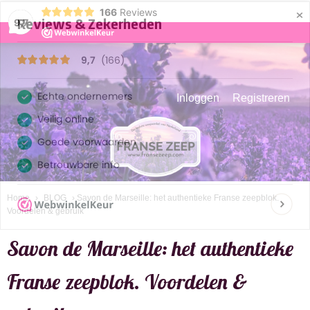
×
166
Reviews
9,7
Inloggen
Registreren
Home
›
BLOG
› Savon de Marseille: het authentieke Franse zeepblok.
Voordelen & gebruik
Savon de Marseille: het authentieke
Franse zeepblok. Voordelen &