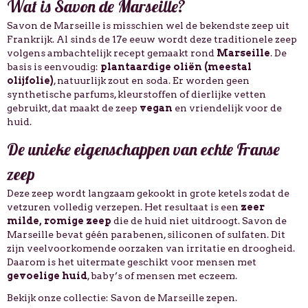
Wat is Savon de Marseille?
Savon de Marseille is misschien wel de bekendste zeep uit
Frankrijk. Al sinds de 17e eeuw wordt deze traditionele zeep
volgens ambachtelijk recept gemaakt rond
Marseille
. De
basis is eenvoudig:
plantaardige oliën (meestal
olijfolie)
, natuurlijk zout en soda. Er worden geen
synthetische parfums, kleurstoffen of dierlijke vetten
gebruikt, dat maakt de zeep
vegan
en vriendelijk voor de
huid.
De unieke eigenschappen van echte Franse
zeep
Deze zeep wordt langzaam gekookt in grote ketels zodat de
vetzuren volledig verzepen. Het resultaat is een
zeer
milde, romige zeep
die de huid niet uitdroogt. Savon de
Marseille bevat géén parabenen, siliconen of sulfaten. Dit
zijn veelvoorkomende oorzaken van irritatie en droogheid.
Daarom is het uitermate geschikt voor mensen met
gevoelige huid
, baby’s of mensen met eczeem.
Bekijk onze collectie:
Savon de Marseille zepen
.