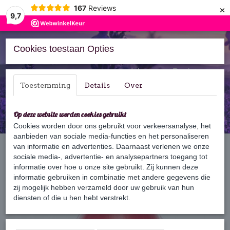
×
167
Reviews
9,7
Cookies toestaan Opties
Inloggen
Registreren
Toestemming
Details
Over
Op deze website worden cookies gebruikt
Cookies worden door ons gebruikt voor verkeersanalyse, het
aanbieden van sociale media-functies en het personaliseren
Home
van informatie en advertenties. Daarnaast verlenen we onze
›
Zeep
›
Zeep bol
›
Zeepbol Aardbei
sociale media-, advertentie- en analysepartners toegang tot
informatie over hoe u onze site gebruikt. Zij kunnen deze
informatie gebruiken in combinatie met andere gegevens die
zij mogelijk hebben verzameld door uw gebruik van hun
diensten of die u hen hebt verstrekt.