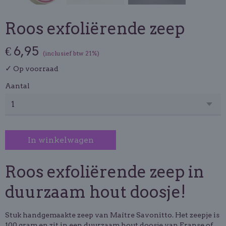
Roos exfoliërende zeep
€ 6,95
(inclusief btw 21%)
✓
Op voorraad
Aantal
In winkelwagen
Roos exfoliërende zeep in
duurzaam hout doosje!
Stuk handgemaakte zeep van Maître Savonitto. Het zeepje is
100 gram en zit in een duurzaam hout doosje van Franse of