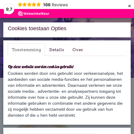
×
166
Reviews
9,7
Cookies toestaan Opties
Inloggen
Registreren
Toestemming
Details
Over
Op deze website worden cookies gebruikt
Cookies worden door ons gebruikt voor verkeersanalyse, het
aanbieden van sociale media-functies en het personaliseren
Home
van informatie en advertenties. Daarnaast verlenen we onze
›
Zeep
›
Zeep in houten doosje
›
Roos exfoliërende zeep
sociale media-, advertentie- en analysepartners toegang tot
informatie over hoe u onze site gebruikt. Zij kunnen deze
informatie gebruiken in combinatie met andere gegevens die
zij mogelijk hebben verzameld door uw gebruik van hun
diensten of die u hen hebt verstrekt.