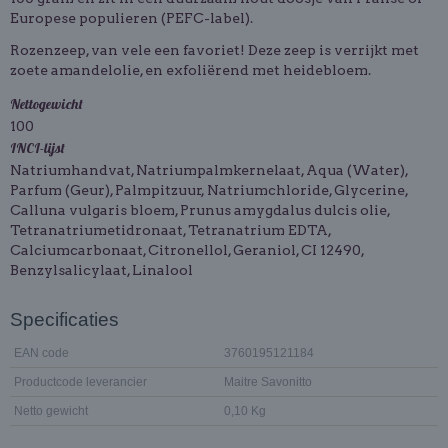
Europese populieren (PEFC-label).
Rozenzeep, van vele een favoriet! Deze zeep is verrijkt met
zoete amandelolie, en exfoliërend met heidebloem.
Nettogewicht
100
INCI-lijst
Natriumhandvat, Natriumpalmkernelaat, Aqua (Water),
Parfum (Geur), Palmpitzuur, Natriumchloride, Glycerine,
Calluna vulgaris bloem, Prunus amygdalus dulcis olie,
Tetranatriumetidronaat, Tetranatrium EDTA,
Calciumcarbonaat, Citronellol, Geraniol, CI 12490,
Benzylsalicylaat, Linalool
Specificaties
EAN code
3760195121184
Productcode leverancier
Maitre Savonitto
Netto gewicht
0,10 Kg