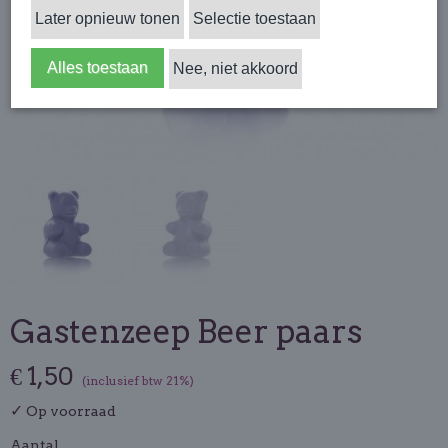
Later opnieuw tonen
Selectie toestaan
Alles toestaan
Nee, niet akkoord
Gastenzeep Beer paars
€ 1,50
(inclusief btw 21%)
✓
Op voorraad
Aantal