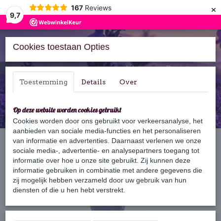
×
167
Reviews
9,7
Cookies toestaan Opties
Inloggen
Registreren
Toestemming
Details
Over
Op deze website worden cookies gebruikt
Cookies worden door ons gebruikt voor verkeersanalyse, het
aanbieden van sociale media-functies en het personaliseren
Home
van informatie en advertenties. Daarnaast verlenen we onze
›
Zeep
›
Gastenzeep
›
Gastenzeep Beer paars
sociale media-, advertentie- en analysepartners toegang tot
informatie over hoe u onze site gebruikt. Zij kunnen deze
informatie gebruiken in combinatie met andere gegevens die
zij mogelijk hebben verzameld door uw gebruik van hun
diensten of die u hen hebt verstrekt.