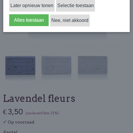
Later opnieuw tonen
Selectie toestaan
Alles toestaan
Nee, niet akkoord
Lavendel fleurs
€ 3,50
(inclusief btw 21%)
✓
Op voorraad
Aantal