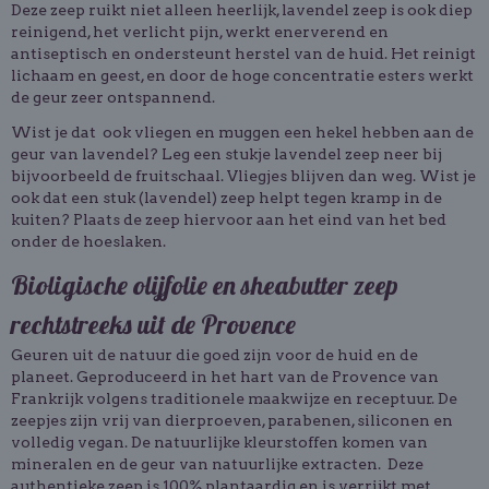
Deze zeep ruikt niet alleen heerlijk, lavendel zeep is ook diep
reinigend, het verlicht pijn, werkt enerverend en
antiseptisch en ondersteunt herstel van de huid. Het reinigt
lichaam en geest, en door de hoge concentratie esters werkt
de geur zeer ontspannend.
Wist je dat ook vliegen en muggen een hekel hebben aan de
geur van lavendel? Leg een stukje lavendel zeep neer bij
bijvoorbeeld de fruitschaal. Vliegjes blijven dan weg. Wist je
ook dat een stuk (lavendel) zeep helpt tegen kramp in de
kuiten? Plaats de zeep hiervoor aan het eind van het bed
onder de hoeslaken.
Bioligische olijfolie en sheabutter zeep
rechtstreeks uit de Provence
Geuren uit de natuur die goed zijn voor de huid en de
planeet. Geproduceerd in het hart van de Provence van
Frankrijk volgens traditionele maakwijze en receptuur. De
zeepjes zijn vrij van dierproeven, parabenen, siliconen en
volledig vegan. De natuurlijke kleurstoffen komen van
mineralen en de geur van natuurlijke extracten. Deze
authentieke zeep is 100% plantaardig en is verrijkt met