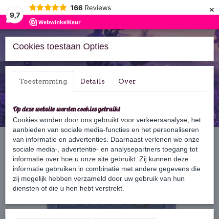
×
166
Reviews
9,7
Cookies toestaan Opties
Inloggen
Registreren
Toestemming
Details
Over
Op deze website worden cookies gebruikt
Cookies worden door ons gebruikt voor verkeersanalyse, het
aanbieden van sociale media-functies en het personaliseren
Home
van informatie en advertenties. Daarnaast verlenen we onze
›
Zeep
›
125 gram zeep
›
Lavendel fleurs
sociale media-, advertentie- en analysepartners toegang tot
informatie over hoe u onze site gebruikt. Zij kunnen deze
informatie gebruiken in combinatie met andere gegevens die
zij mogelijk hebben verzameld door uw gebruik van hun
diensten of die u hen hebt verstrekt.