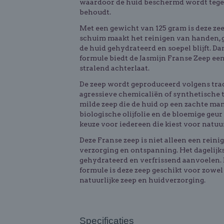
waardoor de huid beschermd wordt tegen
behoudt.
Met een gewicht van 125 gram is deze zee
schuim maakt het reinigen van handen, g
de huid gehydrateerd en soepel blijft. Da
formule biedt de Jasmijn Franse Zeep een
stralend achterlaat.
De zeep wordt geproduceerd volgens tra
agressieve chemicaliën of synthetische t
milde zeep die de huid op een zachte man
biologische olijfolie en de bloemige geu
keuze voor iedereen die kiest voor natuu
Deze Franse zeep is niet alleen een rei
verzorging en ontspanning. Het dagelijks
gehydrateerd en verfrissend aanvoelen. 
formule is deze zeep geschikt voor zowe
natuurlijke zeep en huidverzorging.
Specificaties