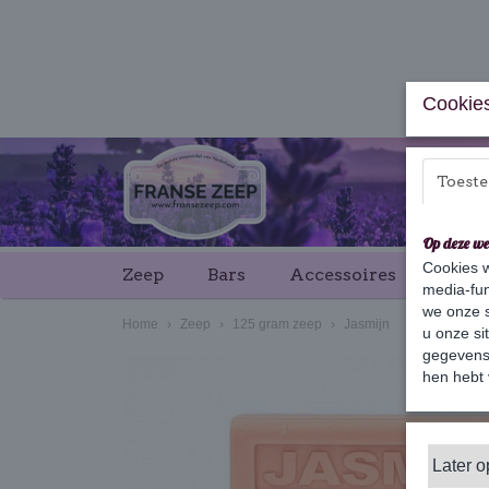
Cookies
Toest
Op deze we
Cookies w
Zeep
Bars
Accessoires
Cade
media-fun
we onze s
Home
›
Zeep
›
125 gram zeep
›
Jasmijn
u onze si
gegevens 
hen hebt 
Later 