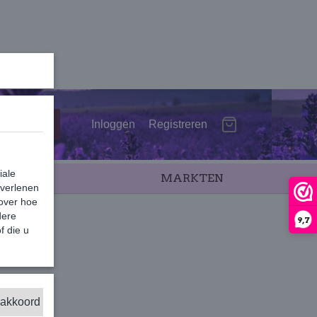
Inloggen
Registreren
iale
SALE
MARKTEN
 verlenen
 over hoe
dere
9,7
f die u
 akkoord