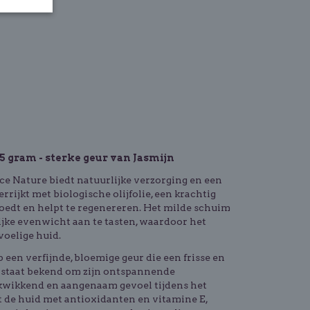
125 gram - sterke geur van Jasmijn
ce Nature biedt natuurlijke verzorging en een
rrijkt met biologische olijfolie, een krachtig
voedt en helpt te regenereren. Het milde schuim
lijke evenwicht aan te tasten, waardoor het
voelige huid.
 een verfijnde, bloemige geur die een frisse en
n staat bekend om zijn ontspannende
rkwikkend en aangenaam gevoel tijdens het
t de huid met antioxidanten en vitamine E,