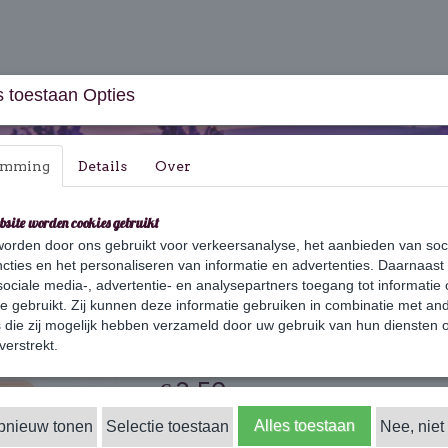
 toestaan Opties
emming
Details
Over
bsite worden cookies gebruikt
orden door ons gebruikt voor verkeersanalyse, het aanbieden van soc
aus & Geschenksets
Huishouden
Verzorging
cties en het personaliseren van informatie en advertenties. Daarnaast
ociale media-, advertentie- en analysepartners toegang tot informatie
te gebruikt. Zij kunnen deze informatie gebruiken in combinatie met an
die zij mogelijk hebben verzameld door uw gebruik van hun diensten o
Jasmijn
verstrekt.
€ 3,50
(inclusief btw 21%)
✓
Alles toestaan
opnieuw tonen
Selectie toestaan
Op voorraad
Nee, niet