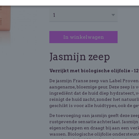
Aantal
In winkelwagen
Jasmijn zeep
Verrijkt met biologische olijfolie - 
De jasmijn Franse zeep van Label Proven
aangename, bloemige geur. Deze zeep is ve
ingrediënt dat de huid diep hydrateert, 
reinigt de huid zacht, zonder het natuur
geschikt is voor alle huidtypes, ook de ge
De toevoeging van jasmijn geeft deze zeep
rustgevende sensatie achterlaat. Jasmij
eigenschappen en draagt bij aan een ve
wassen. Biologische olijfolie ondersteun