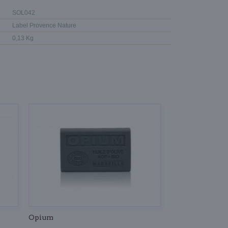
SOL042
Label Provence Nature
0,13 Kg
Opium