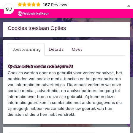
×
167
Reviews
9,7
Cookies toestaan Opties
Inloggen
Registreren
Toestemming
Details
Over
Op deze website worden cookies gebruikt
Cookies worden door ons gebruikt voor verkeersanalyse, het
aanbieden van sociale media-functies en het personaliseren
Home
van informatie en advertenties. Daarnaast verlenen we onze
›
Zeep
›
125 gram zeep
›
Fleur d'Oranger - Oranjebloesem
sociale media-, advertentie- en analysepartners toegang tot
informatie over hoe u onze site gebruikt. Zij kunnen deze
informatie gebruiken in combinatie met andere gegevens die
-50%
zij mogelijk hebben verzameld door uw gebruik van hun
diensten of die u hen hebt verstrekt.