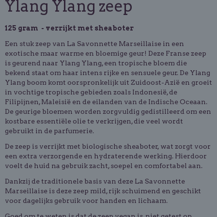
Ylang Ylang zeep
125 gram - verrijkt met sheaboter
Een stuk zeep van La Savonnette Marseillaise in een
exotische maar warme en bloemige geur! Deze Franse zeep
is geurend naar Ylang Ylang, een tropische bloem die
bekend staat om haar intens rijke en sensuele geur. De Ylang
Ylang boom komt oorspronkelijk uit Zuidoost-Azië en groeit
in vochtige tropische gebieden zoals Indonesië, de
Filipijnen, Maleisië en de eilanden van de Indische Oceaan.
De geurige bloemen worden zorgvuldig gedistilleerd om een
kostbare essentiële olie te verkrijgen, die veel wordt
gebruikt in de parfumerie.
De zeep is verrijkt met biologische sheaboter, wat zorgt voor
een extra verzorgende en hydraterende werking. Hierdoor
voelt de huid na gebruik zacht, soepel en comfortabel aan.
Dankzij de traditionele basis van deze La Savonnette
Marseillaise is deze zeep mild, rijk schuimend en geschikt
voor dagelijks gebruik voor handen en lichaam.
Goed om te weten is dat de zeep vegan is, niet getest op