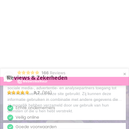
Cookies toestaan Opties
Toestemming
Details
Over
Op deze website worden cookies gebruikt
×
Cookies worden door ons gebruikt voor verkeersanalyse, het
166
Reviews
aanbieden van sociale media-functies en het personaliseren
9,7
van informatie en advertenties. Daarnaast verlenen we onze
sociale media-, advertentie- en analysepartners toegang tot
informatie over hoe u onze site gebruikt. Zij kunnen deze
informatie gebruiken in combinatie met andere gegevens die
zij mogelijk hebben verzameld door uw gebruik van hun
Inloggen
Registreren
diensten of die u hen hebt verstrekt.