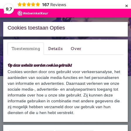
×
167
Reviews
9,7
Cookies toestaan Opties
Inloggen
Registreren
Toestemming
Details
Over
Op deze website worden cookies gebruikt
Cookies worden door ons gebruikt voor verkeersanalyse, het
aanbieden van sociale media-functies en het personaliseren
Home
van informatie en advertenties. Daarnaast verlenen we onze
›
Zeep
›
125 gram zeep
›
Je t'aime Papa
sociale media-, advertentie- en analysepartners toegang tot
informatie over hoe u onze site gebruikt. Zij kunnen deze
informatie gebruiken in combinatie met andere gegevens die
zij mogelijk hebben verzameld door uw gebruik van hun
diensten of die u hen hebt verstrekt.