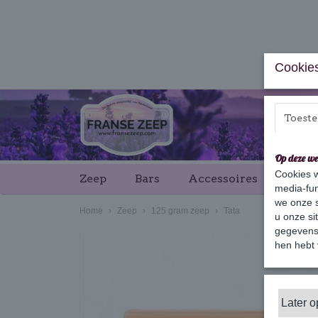
Cookies
Toest
Op deze we
Cookies w
Zeep
Bars
Accessoires
Cade
media-fun
we onze s
Home
›
Zeep
›
125 gram zeep
›
Tata
u onze si
gegevens 
hen hebt 
Later 