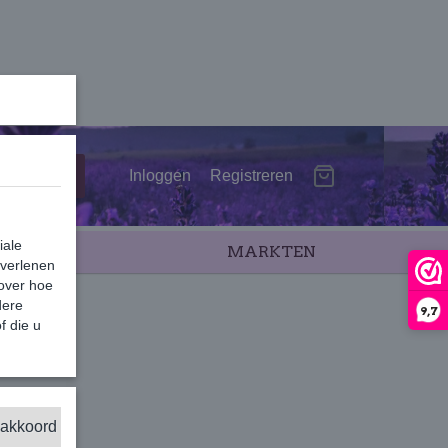
Inloggen
Registreren
iale
SALE
MARKTEN
 verlenen
 over hoe
dere
9,7
f die u
 akkoord