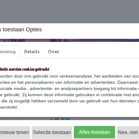
 toestaan Opties
emming
Details
Over
bsite worden cookies gebruikt
orden door ons gebruikt voor verkeersanalyse, het aanbieden van soc
aus & Geschenksets
Huishouden
Verzorging
cties en het personaliseren van informatie en advertenties. Daarnaast
ociale media-, advertentie- en analysepartners toegang tot informatie
te gebruikt. Zij kunnen deze informatie gebruiken in combinatie met an
die zij mogelijk hebben verzameld door uw gebruik van hun diensten o
Tata
verstrekt.
€ 3,50
(inclusief btw 21%)
✓
Alles toestaan
opnieuw tonen
Selectie toestaan
Op voorraad
Nee, niet