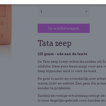
Aantal
In winkelwagen
Tata zeep
125 gram - ode aan de tante
De Tata zeep is een echte klassieker uit
olijfolie. Deze pure basis zorgt voor ee
zeep bijzonder mild is voor de huid.
De geur is zacht en vriendelijk, niet sch
warm, licht en subtiel. Een geur die je 
zonder te prikkelen.
Dankzij de romige schuimlaag reinigt de 
is voor dagelijks gebruik voor handen en