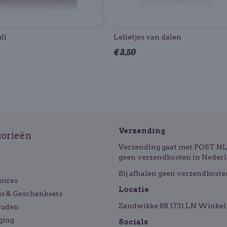
li
Lelietjes van dalen
€ 3,50
Verzending
gorieën
Verzending gaat met POST NL o
geen verzendkosten in Nederl
Bij afhalen geen verzendkoste
oires
Locatie
s & Geschenksets
Zandwikke 8B 1731 LN Winkel 
ouden
ging
Socials